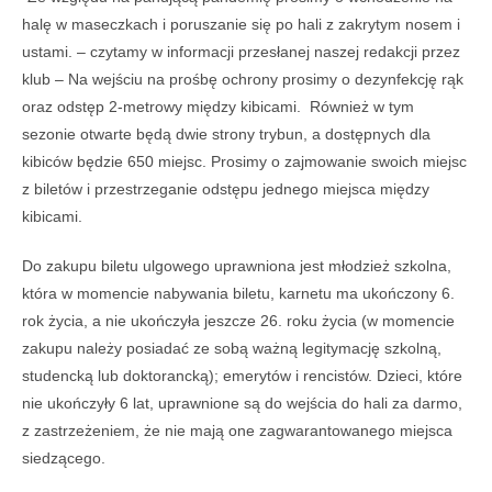
halę w maseczkach i poruszanie się po hali z zakrytym nosem i
ustami. – czytamy w informacji przesłanej naszej redakcji przez
klub – Na wejściu na prośbę ochrony prosimy o dezynfekcję rąk
oraz odstęp 2-metrowy między kibicami. Również w tym
sezonie otwarte będą dwie strony trybun, a dostępnych dla
kibiców będzie 650 miejsc. Prosimy o zajmowanie swoich miejsc
z biletów i przestrzeganie odstępu jednego miejsca między
kibicami.
Do zakupu biletu ulgowego uprawniona jest młodzież szkolna,
która w momencie nabywania biletu, karnetu ma ukończony 6.
rok życia, a nie ukończyła jeszcze 26. roku życia (w momencie
zakupu należy posiadać ze sobą ważną legitymację szkolną,
studencką lub doktorancką); emerytów i rencistów. Dzieci, które
nie ukończyły 6 lat, uprawnione są do wejścia do hali za darmo,
z zastrzeżeniem, że nie mają one zagwarantowanego miejsca
siedzącego.