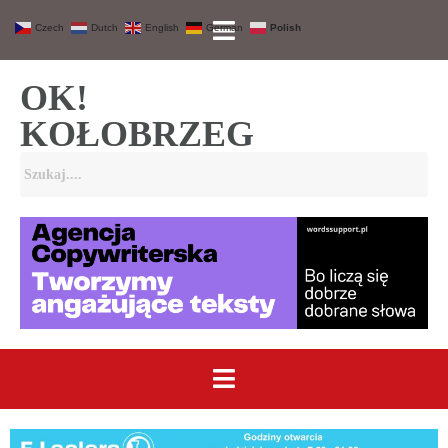
Czech
Dutch
English
German
Polish
OK!
KOŁOBRZEG