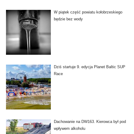
W piątek część powiatu kołobrzeskiego
będzie bez wody
Dziś startuje 9. edycja Planet Baltic SUP
Race
Dachowanie na DW163. Kierowca był pod
wpływem alkoholu