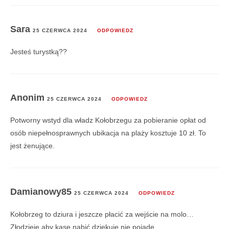
Sara
25 CZERWCA 2024
ODPOWIEDZ
Jesteś turystką??
Anonim
25 CZERWCA 2024
ODPOWIEDZ
Potworny wstyd dla władz Kołobrzegu za pobieranie opłat od
osób niepełnosprawnych ubikacja na plaży kosztuje 10 zł. To
jest żenujące.
Damianowy85
25 CZERWCA 2024
ODPOWIEDZ
Kołobrzeg to dziura i jeszcze płacić za wejście na molo…
Złodzieje aby kasę nabić dziękuję nie pojadę