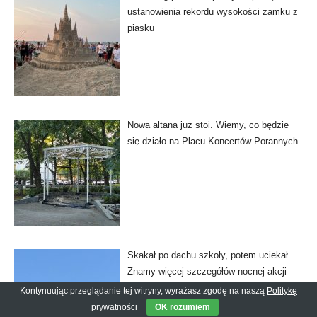
ustanowienia rekordu wysokości zamku z
piasku
Nowa altana już stoi. Wiemy, co będzie
się działo na Placu Koncertów Porannych
Skakał po dachu szkoły, potem uciekał.
Znamy więcej szczegółów nocnej akcji
służb
Kontynuując przeglądanie tej witryny, wyrażasz zgodę na naszą
Politykę
prywatności
OK rozumiem