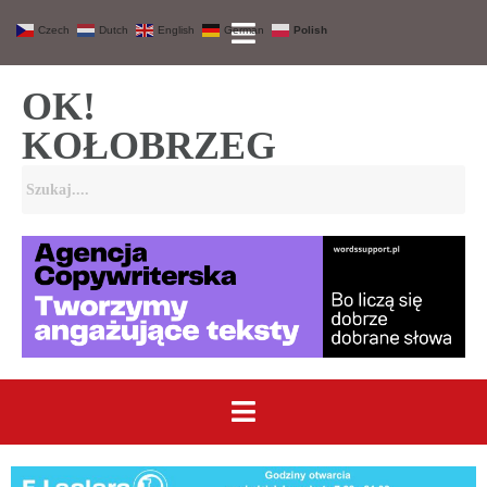
Czech
Dutch
English
German
Polish
OK!
KOŁOBRZEG