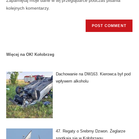
Zapamiętaj moje dane w tej przeglądarce podczas pisania
kolejnych komentarzy.
Więcej na OK! Kołobrzeg
Dachowanie na DW163. Kierowca był pod
wpływem alkoholu
47. Regaty o Srebrny Dzwon. Żeglarze
spotkają się w Kołobrzegu