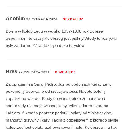
Anonim
26 CZERWCA 2024
ODPOWIEDZ
Byłem w Kołobrzegu w wojsku.1997-1998 rok.Dobrze
wspominam te czasy.Kolobrzeg jest piękny.Wtedy te rozrywki
były za darmo.27 lat też było dużo turystów.
Bres
27 CZERWCA 2024
ODPOWIEDZ
Za oplatami sa Sara, Pedro. Juz po podpisach widac ze to
pokemony oderwane od rzeczywistosci. Nadete balony
zapatrzone w lewo. Kiedy do wass dotrze ze panstwo i
samorzady nie maja wlasnej kasy, tylko ta ktora ukradna
ludziom. A kradna poprzez podatki, oplaty administracyjne,
mandaty, grzywny i kary. Takim zlodziejstwem z ktorego slynie
kolobrzeg jest oplata uzdrowiskowa i molo. Kolobrzeg ma tak