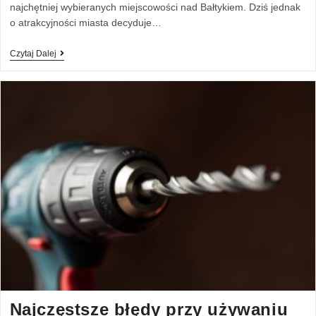
najchętniej wybieranych miejscowości nad Bałtykiem. Dziś jednak
o atrakcyjności miasta decyduje…
Czytaj Dalej
Najczęstsze błędy przy używaniu