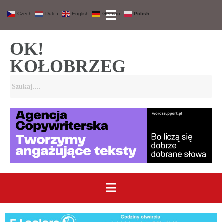
Czech
Dutch
English
German
Polish
OK!
KOŁOBRZEG