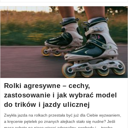
Rolki agresywne – cechy,
zastosowanie i jak wybrać model
do trików i jazdy ulicznej
Zwykła jazda na rolkach przestała być już dla Ciebie wyzwaniem,
a kręcenie pętelek po znanych alejkach stało się nudne? Jeśli
masz ochotę na nieco więcej adrenaliny, swobody i… trochę