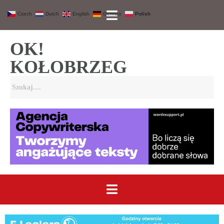
Czech
Dutch
English
German
Polish
OK!
KOŁOBRZEG