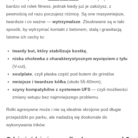
bardzo od rolek fitness, jednak kiedy już je założysz, z
pewnością od razu poczujesz różnicę. Są one masywniejsze,
twardsze i co ważne —
wytrzymalsze
. Zbudowane są w taki
sposób, by wytrzymać kontakt z betonem, stalą i grawitacją.
Istotne ich cechy to:
twardy but, który stabilizuje kostkę
,
niska cholewka z charakterystycznym wycięciem z tyłu
(V-cut),
soulplate
, czyli płaska część pod butem do grindów
mniejsze i twardsze kółka
(około 55-60mm),
szyny kompatybilne z systemem UFS
— czyli możliwości
zmiany setupu bez najmniejszego problemu.
Rolki agresywne może i nie są idealnie skrojone pod długie
przejażdżki po parku, ale nadadzą się doskonale do
wykonywania trików.