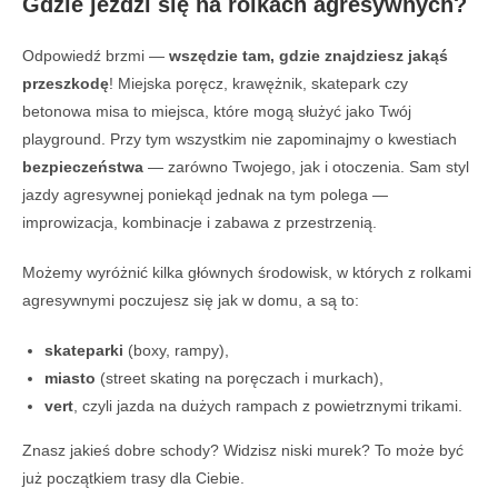
Gdzie jeździ się na rolkach agresywnych?
Odpowiedź brzmi —
wszędzie tam, gdzie znajdziesz jakąś
przeszkodę
! Miejska poręcz, krawężnik, skatepark czy
betonowa misa to miejsca, które mogą służyć jako Twój
playground. Przy tym wszystkim nie zapominajmy o kwestiach
bezpieczeństwa
— zarówno Twojego, jak i otoczenia. Sam styl
jazdy agresywnej poniekąd jednak na tym polega —
improwizacja, kombinacje i zabawa z przestrzenią.
Możemy wyróżnić kilka głównych środowisk, w których z rolkami
agresywnymi poczujesz się jak w domu, a są to:
skateparki
(boxy, rampy),
miasto
(street skating na poręczach i murkach),
vert
, czyli jazda na dużych rampach z powietrznymi trikami.
Znasz jakieś dobre schody? Widzisz niski murek? To może być
już początkiem trasy dla Ciebie.