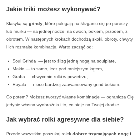
Jakie triki możesz wykonywać?
Klasyką są
grindy
, które polegają na ślizganiu się po poręczy
lub murku — na jednej nodze, na dwóch, bokiem, przodem, z
obrotem. W następnych krokach dochodzą skoki, obroty, chwyty
i ich rozmaite kombinacje. Warto zacząć od:
Soul Grinda — jest to ślizg jedną nogą na soulplate,
Makio — to samo, lecz pod mniejszym kątem,
Graba — chwycenie rolki w powietrzu,
Royala — nieco bardziej zaawansowany grind bokiem.
Co potem? Możesz tworzyć własne kombinacje — ogranicza Cię
jedynie własna wyobraźnia i to, co staje na Twojej drodze.
Jak wybrać rolki agresywne dla siebie?
Przede wszystkim poszukaj rolek
dobrze trzymających nogę i