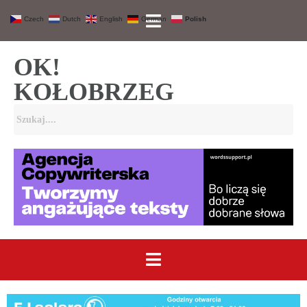
Czech
Dutch
English
German
Polish
OK!
KOŁOBRZEG