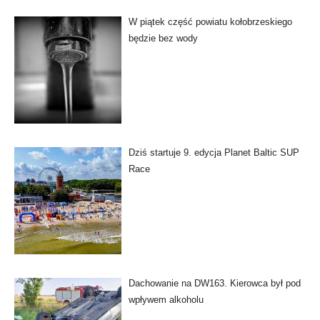
W piątek część powiatu kołobrzeskiego
będzie bez wody
Dziś startuje 9. edycja Planet Baltic SUP
Race
Dachowanie na DW163. Kierowca był pod
wpływem alkoholu