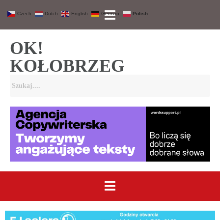
Czech
Dutch
English
German
Polish
OK!
KOŁOBRZEG