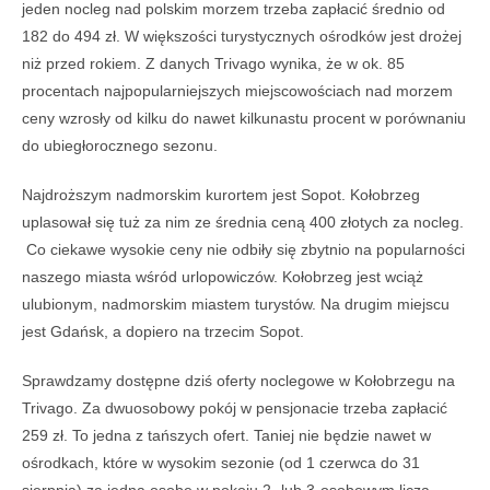
jeden nocleg nad polskim morzem trzeba zapłacić średnio od
182 do 494 zł. W większości turystycznych ośrodków jest drożej
niż przed rokiem. Z danych Trivago wynika, że w ok. 85
procentach najpopularniejszych miejscowościach nad morzem
ceny wzrosły od kilku do nawet kilkunastu procent w porównaniu
do ubiegłorocznego sezonu.
Najdroższym nadmorskim kurortem jest Sopot. Kołobrzeg
uplasował się tuż za nim ze średnia ceną 400 złotych za nocleg.
Co ciekawe wysokie ceny nie odbiły się zbytnio na popularności
naszego miasta wśród urlopowiczów. Kołobrzeg jest wciąż
ulubionym, nadmorskim miastem turystów. Na drugim miejscu
jest Gdańsk, a dopiero na trzecim Sopot.
Sprawdzamy dostępne dziś oferty noclegowe w Kołobrzegu na
Trivago. Za dwuosobowy pokój w pensjonacie trzeba zapłacić
259 zł. To jedna z tańszych ofert. Taniej nie będzie nawet w
ośrodkach, które w wysokim sezonie (od 1 czerwca do 31
sierpnia) za jedną osobę w pokoju 2- lub 3-osobowym liczą