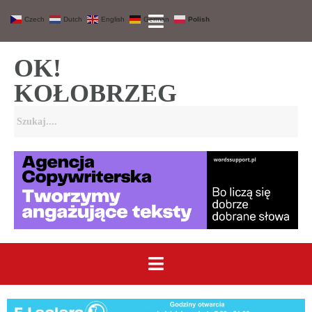
Czech
Dutch
English
German
Polish
OK!
KOŁOBRZEG