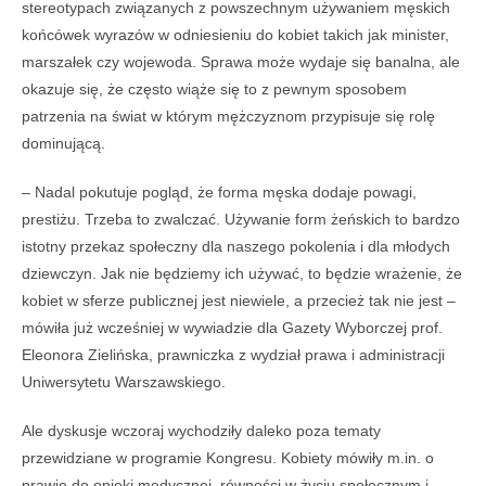
stereotypach związanych z powszechnym używaniem męskich
końcówek wyrazów w odniesieniu do kobiet takich jak minister,
marszałek czy wojewoda. Sprawa może wydaje się banalna, ale
okazuje się, że często wiąże się to z pewnym sposobem
patrzenia na świat w którym mężczyznom przypisuje się rolę
dominującą.
– Nadal pokutuje pogląd, że forma męska dodaje powagi,
prestiżu. Trzeba to zwalczać. Używanie form żeńskich to bardzo
istotny przekaz społeczny dla naszego pokolenia i dla młodych
dziewczyn. Jak nie będziemy ich używać, to będzie wrażenie, że
kobiet w sferze publicznej jest niewiele, a przecież tak nie jest –
mówiła już wcześniej w wywiadzie dla Gazety Wyborczej prof.
Eleonora Zielińska, prawniczka z wydział prawa i administracji
Uniwersytetu Warszawskiego.
Ale dyskusje wczoraj wychodziły daleko poza tematy
przewidziane w programie Kongresu. Kobiety mówiły m.in. o
prawie do opieki medycznej, równości w życiu społecznym i