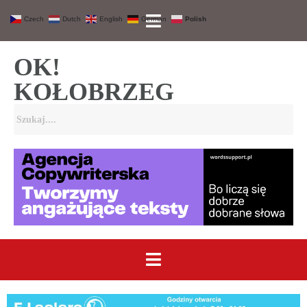
Czech
Dutch
English
German
Polish
OK!
KOŁOBRZEG