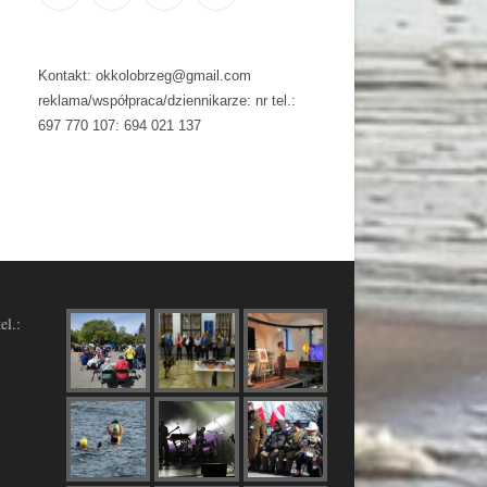
Kontakt: okkolobrzeg@gmail.com
reklama/współpraca/dziennikarze: nr tel.:
697 770 107: 694 021 137
el.: