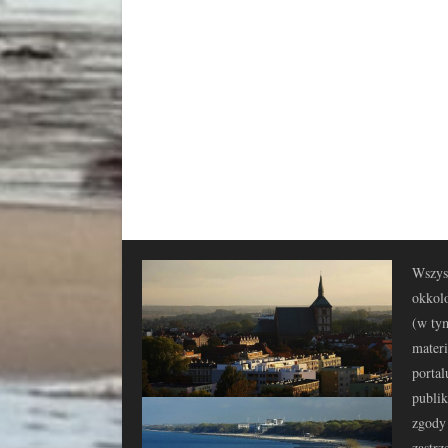
Wszyst
okkolo
(w tym
materi
portal
publi
zgody 
zastrz