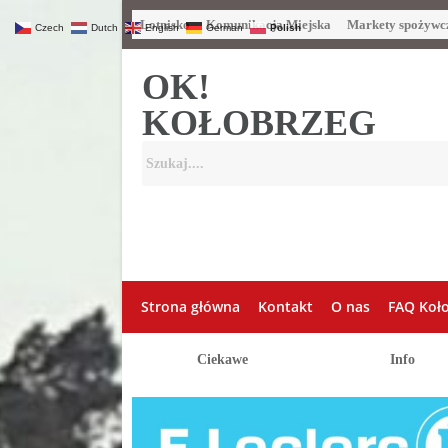
Lotnisko
Komunikacja Miejska
Markety spożywc
Czech
Dutch
English
German
Polish
OK!
KOŁOBRZEG
Strona główna
Kontakt
O nas
FAQ Koł
Ciekawe
Info