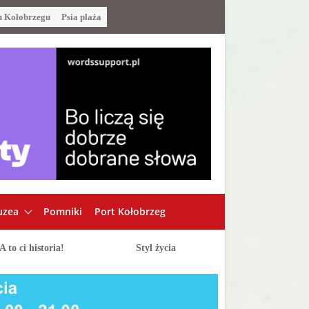
u Kołobrzegu
Psia plaża
zea
Pomniki
Port Kołobrzeg
A to ci historia!
Styl życia