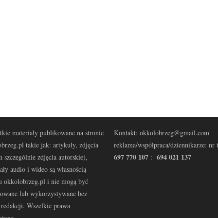
kie materiały publikowane na stronie
Kontakt: okkolobrzeg@gmail.com
brzeg.pl takie jak: artykuły, zdjęcia
reklama/współpraca/dziennikarze: nr t
697 770 107
694 021 137
 szczególnie zdjęcia autorskie),
:
ały audio i wideo są własnością
u okkolobrzeg.pl i nie mogą być
kowane lub wykorzystywane bez
redakcji. Wszelkie prawa
eżone.