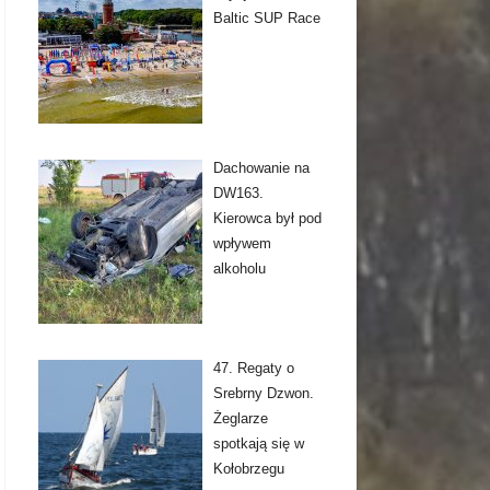
Baltic SUP Race
Dachowanie na
DW163.
Kierowca był pod
wpływem
alkoholu
47. Regaty o
Srebrny Dzwon.
Żeglarze
spotkają się w
Kołobrzegu