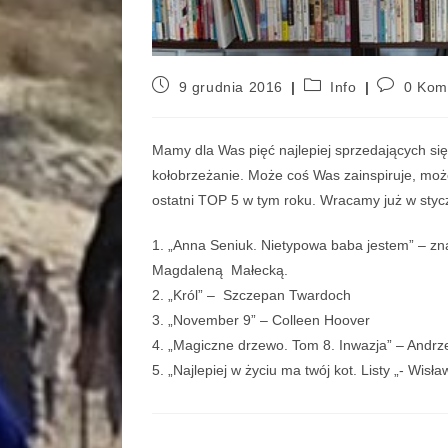
9 grudnia 2016
Info
0 Kom
Mamy dla Was pięć najlepiej sprzedających się
kołobrzeżanie. Może coś Was zainspiruje, może
ostatni TOP 5 w tym roku. Wracamy już w styc
1. „Anna Seniuk. Nietypowa baba jestem” – zn
Magdaleną Małecką.
2. „Król” – Szczepan Twardoch
3. „November 9” – Colleen Hoover
4. „Magiczne drzewo. Tom 8. Inwazja” – Andrze
5. „Najlepiej w życiu ma twój kot. Listy „- Wis