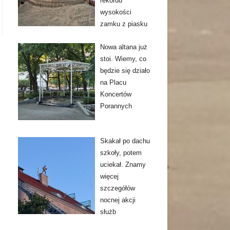
rekordu
wysokości
zamku z piasku
Nowa altana już
stoi. Wiemy, co
będzie się działo
na Placu
Koncertów
Porannych
Skakał po dachu
szkoły, potem
uciekał. Znamy
więcej
szczegółów
nocnej akcji
służb