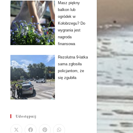
Masz piękny
balkon lub
ogródek w
Kołobrzegu? Do
wygrania jest
nagroda
finansowa
Rezolutna 9-latka
sama zgłosiła
policjantom, że
się zgubiła
Udostępnij