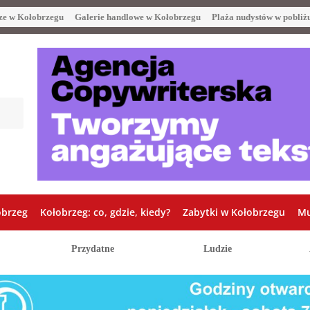
ze w Kołobrzegu
Galerie handlowe w Kołobrzegu
Plaża nudystów w pobliż
obrzeg
Kołobrzeg: co, gdzie, kiedy?
Zabytki w Kołobrzegu
Mu
Przydatne
Ludzie