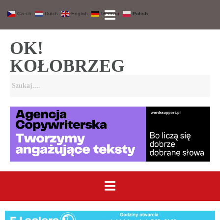
Czech
Dutch
English
German
Polish
OK!
KOŁOBRZEG