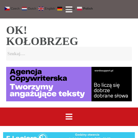
Czech
Dutch
English
German
Polish
OK!
KOŁOBRZEG