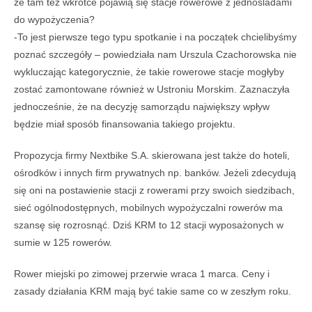
że tam też wkrótce pojawią się stacje rowerowe z jednośladami
do wypożyczenia?
-To jest pierwsze tego typu spotkanie i na początek chcielibyśmy
poznać szczegóły – powiedziała nam Urszula Czachorowska nie
wykluczając kategorycznie, że takie rowerowe stacje mogłyby
zostać zamontowane również w Ustroniu Morskim. Zaznaczyła
jednocześnie, że na decyzję samorządu największy wpływ
będzie miał sposób finansowania takiego projektu.
Propozycja firmy Nextbike S.A. skierowana jest także do hoteli,
ośrodków i innych firm prywatnych np. banków. Jeżeli zdecydują
się oni na postawienie stacji z rowerami przy swoich siedzibach,
sieć ogólnodostępnych, mobilnych wypożyczalni rowerów ma
szansę się rozrosnąć. Dziś KRM to 12 stacji wyposażonych w
sumie w 125 rowerów.
Rower miejski po zimowej przerwie wraca 1 marca. Ceny i
zasady działania KRM mają być takie same co w zeszłym roku.