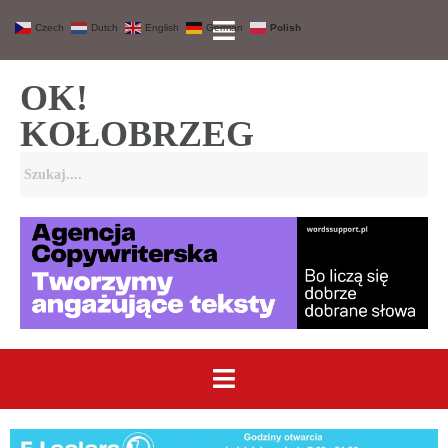
Czech
Dutch
English
German
Polish
OK!
KOŁOBRZEG