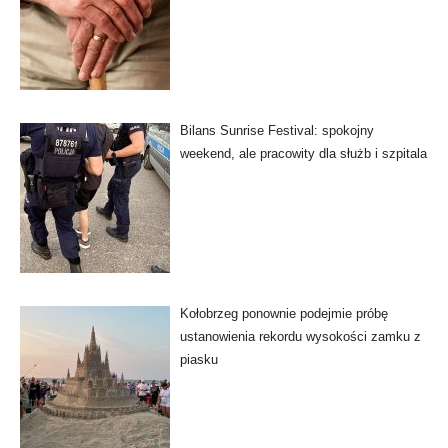
Bilans Sunrise Festival: spokojny
weekend, ale pracowity dla służb i szpitala
Kołobrzeg ponownie podejmie próbę
ustanowienia rekordu wysokości zamku z
piasku