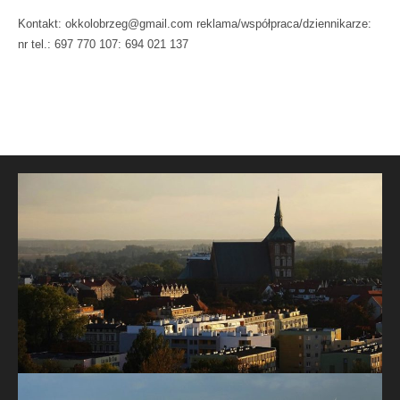
Kontakt: okkolobrzeg@gmail.com reklama/współpraca/dziennikarze:
nr tel.: 697 770 107: 694 021 137