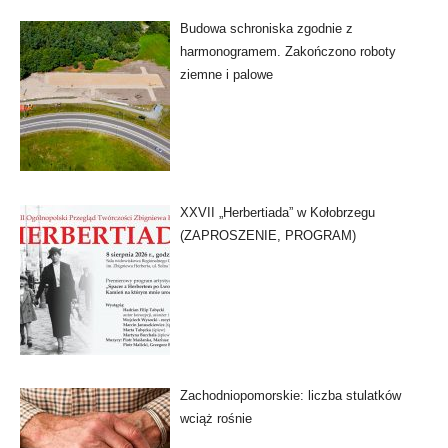
Budowa schroniska zgodnie z
harmonogramem. Zakończono roboty
ziemne i palowe
XXVII „Herbertiada” w Kołobrzegu
(ZAPROSZENIE, PROGRAM)
Zachodniopomorskie: liczba stulatków
wciąż rośnie