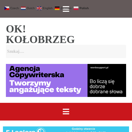
Czech
Dutch
English
German
Polish
OK!
KOŁOBRZEG