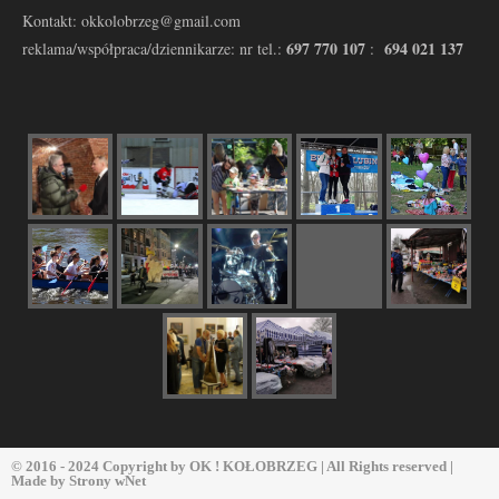
Kontakt: okkolobrzeg@gmail.com
697 770 107
694 021 137
reklama/współpraca/dziennikarze: nr tel.:
:
© 2016 - 2024 Copyright by
OK ! KOŁOBRZEG
| All Rights reserved |
Made by
Strony wNet