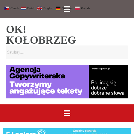
Czech
Dutch
English
German
Polish
OK!
KOŁOBRZEG