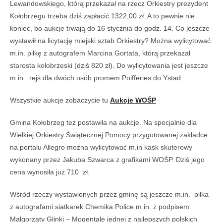
Lewandowskiego, którą przekazał na rzecz Orkiestry prezydent
Kołobrzegu trzeba dziś zapłacić 1322,00 zł. A to pewnie nie
koniec, bo aukcje trwają do 16 stycznia do godz. 14. Co jeszcze
wystawił na licytację miejski sztab Orkiestry? Można wylicytować
m.in. piłkę z autografem Marcina Gortata, którą przekazał
starosta kołobrzeski (dziś 820 zł). Do wylicytowania jest jeszcze
m.in. rejs dla dwóch osób promem Polfferies do Ystad.
Wszystkie aukcje zobaczycie tu
Aukcje WOŚP
Gmina Kołobrzeg też postawiła na aukcje. Na specjalnie dla
Wielkiej Orkiestry Świątecznej Pomocy przygotowanej zakładce
na portalu Allegro można wylicytować m.in kask skuterowy
wykonany przez Jakuba Szwarca z grafikami WOŚP. Dziś jego
cena wynosiła już 710 zł.
Wśród rzeczy wystawionych przez gminę są jeszcze m.in. piłka
z autografami siatkarek Chemika Police m.in. z podpisem
Małgorzaty Glinki – Mogentale jednej z najlepszych polskich