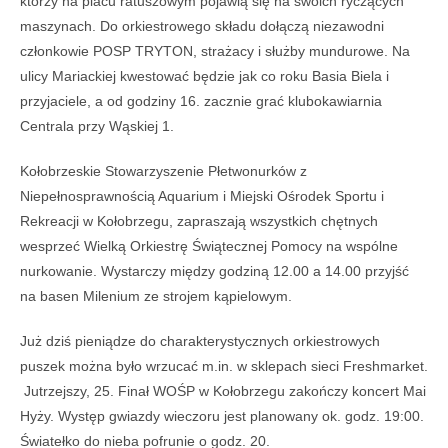
którzy na placu ratuszowym pojawią się na swoich ryczących
maszynach. Do orkiestrowego składu dołączą niezawodni
członkowie POSP TRYTON, strażacy i służby mundurowe. Na
ulicy Mariackiej kwestować będzie jak co roku Basia Biela i
przyjaciele, a od godziny 16. zacznie grać klubokawiarnia
Centrala przy Wąskiej 1.
Kołobrzeskie Stowarzyszenie Płetwonurków z
Niepełnosprawnością Aquarium i Miejski Ośrodek Sportu i
Rekreacji w Kołobrzegu, zapraszają wszystkich chętnych
wesprzeć Wielką Orkiestrę Świątecznej Pomocy na wspólne
nurkowanie. Wystarczy między godziną 12.00 a 14.00 przyjść
na basen Milenium ze strojem kąpielowym.
Już dziś pieniądze do charakterystycznych orkiestrowych
puszek można było wrzucać m.in. w sklepach sieci Freshmarket.
Jutrzejszy, 25. Finał WOŚP w Kołobrzegu zakończy koncert Mai
Hyży. Występ gwiazdy wieczoru jest planowany ok. godz. 19:00.
Światełko do nieba pofrunie o godz. 20.