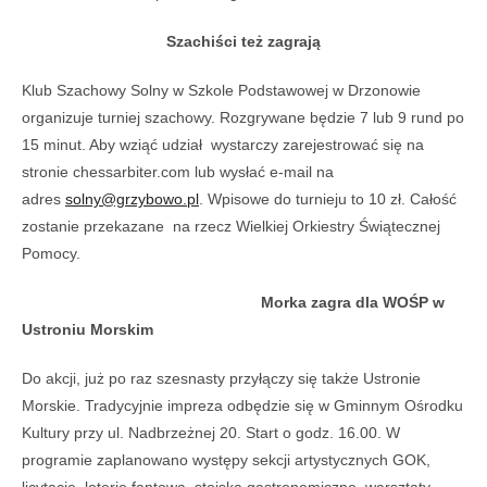
Szachiści też zagrają
Klub Szachowy Solny w Szkole Podstawowej w Drzonowie
organizuje turniej szachowy. Rozgrywane będzie 7 lub 9 rund po
15 minut. Aby wziąć udział wystarczy zarejestrować się na
stronie chessarbiter.com lub wysłać e-mail na
adres
solny@grzybowo.pl
. Wpisowe do turnieju to 10 zł. Całość
zostanie przekazane na rzecz Wielkiej Orkiestry Świątecznej
Pomocy.
Morka zagra dla WOŚP w
Ustroniu Morskim
Do akcji, już po raz szesnasty przyłączy się także Ustronie
Morskie. Tradycyjnie impreza odbędzie się w Gminnym Ośrodku
Kultury przy ul. Nadbrzeżnej 20. Start o godz. 16.00. W
programie zaplanowano występy sekcji artystycznych GOK,
licytację, loterię fantową, stoiska gastronomiczne, warsztaty