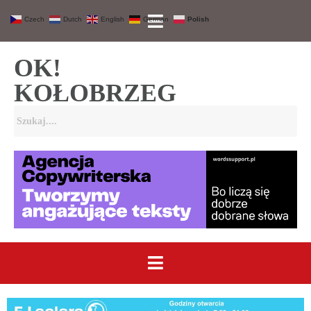
Czech
Dutch
English
German
Polish
OK!
KOŁOBRZEG