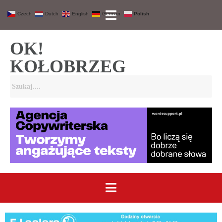
Czech
Dutch
English
German
Polish
OK!
KOŁOBRZEG