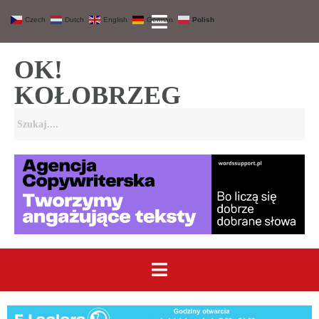
Czech
Dutch
English
German
Polish
OK!
KOŁOBRZEG