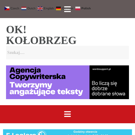
Czech
Dutch
English
German
Polish
OK!
KOŁOBRZEG