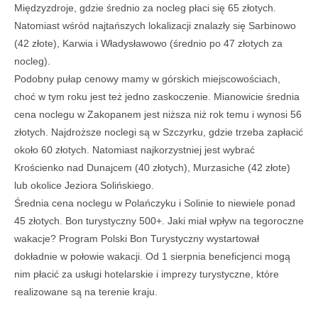
Międzyzdroje, gdzie średnio za nocleg płaci się 65 złotych.
Natomiast wśród najtańszych lokalizacji znalazły się Sarbinowo
(42 złote), Karwia i Władysławowo (średnio po 47 złotych za
nocleg).
Podobny pułap cenowy mamy w górskich miejscowościach,
choć w tym roku jest też jedno zaskoczenie. Mianowicie średnia
cena noclegu w Zakopanem jest niższa niż rok temu i wynosi 56
złotych. Najdroższe noclegi są w Szczyrku, gdzie trzeba zapłacić
około 60 złotych. Natomiast najkorzystniej jest wybrać
Krościenko nad Dunajcem (40 złotych), Murzasiche (42 złote)
lub okolice Jeziora Solińskiego.
Średnia cena noclegu w Polańczyku i Solinie to niewiele ponad
45 złotych. Bon turystyczny 500+. Jaki miał wpływ na tegoroczne
wakacje? Program Polski Bon Turystyczny wystartował
dokładnie w połowie wakacji. Od 1 sierpnia beneficjenci mogą
nim płacić za usługi hotelarskie i imprezy turystyczne, które
realizowane są na terenie kraju.