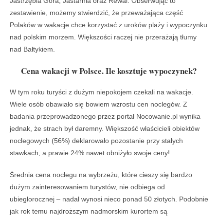
Jastrzębia Góra, Jastarnia oraz Rewal. Obserwując to
zestawienie, możemy stwierdzić, że przeważająca część
Polaków w wakacje chce korzystać z uroków plaży i wypoczynku
nad polskim morzem. Większości raczej nie przerażają tłumy
nad Bałtykiem.
Cena wakacji w Polsce. Ile kosztuje wypoczynek?
W tym roku turyści z dużym niepokojem czekali na wakacje.
Wiele osób obawiało się bowiem wzrostu cen noclegów. Z
badania przeprowadzonego przez portal Nocowanie.pl wynika
jednak, że strach był daremny. Większość właścicieli obiektów
noclegowych (56%) deklarowało pozostanie przy stałych
stawkach, a prawie 24% nawet obniżyło swoje ceny!
Średnia cena noclegu na wybrzeżu, które cieszy się bardzo
dużym zainteresowaniem turystów, nie odbiega od
ubiegłorocznej – nadal wynosi nieco ponad 50 złotych. Podobnie
jak rok temu najdroższym nadmorskim kurortem są