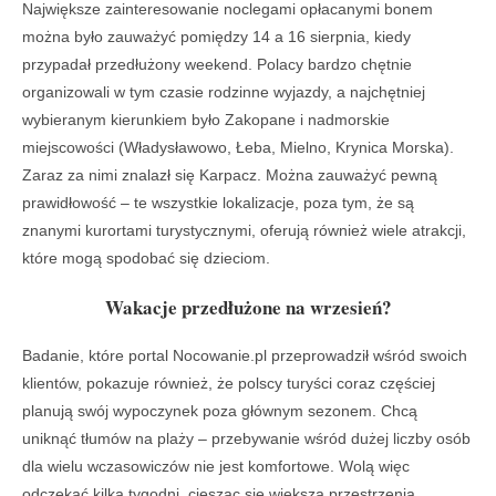
Największe zainteresowanie noclegami opłacanymi bonem
można było zauważyć pomiędzy 14 a 16 sierpnia, kiedy
przypadał przedłużony weekend. Polacy bardzo chętnie
organizowali w tym czasie rodzinne wyjazdy, a najchętniej
wybieranym kierunkiem było Zakopane i nadmorskie
miejscowości (Władysławowo, Łeba, Mielno, Krynica Morska).
Zaraz za nimi znalazł się Karpacz. Można zauważyć pewną
prawidłowość – te wszystkie lokalizacje, poza tym, że są
znanymi kurortami turystycznymi, oferują również wiele atrakcji,
które mogą spodobać się dzieciom.
Wakacje przedłużone na wrzesień?
Badanie, które portal Nocowanie.pl przeprowadził wśród swoich
klientów, pokazuje również, że polscy turyści coraz częściej
planują swój wypoczynek poza głównym sezonem. Chcą
uniknąć tłumów na plaży – przebywanie wśród dużej liczby osób
dla wielu wczasowiczów nie jest komfortowe. Wolą więc
odczekać kilka tygodni, ciesząc się większą przestrzenią.