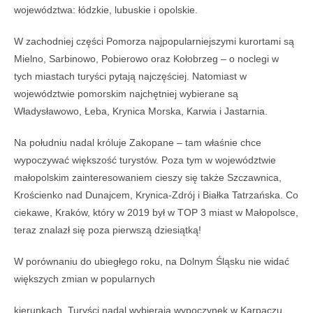
województwa: łódzkie, lubuskie i opolskie.
W zachodniej części Pomorza najpopularniejszymi kurortami są
Mielno, Sarbinowo, Pobierowo oraz Kołobrzeg – o noclegi w
tych miastach turyści pytają najczęściej. Natomiast w
województwie pomorskim najchętniej wybierane są
Władysławowo, Łeba, Krynica Morska, Karwia i Jastarnia.
Na południu nadal króluje Zakopane – tam właśnie chce
wypoczywać większość turystów. Poza tym w województwie
małopolskim zainteresowaniem cieszy się także Szczawnica,
Krościenko nad Dunajcem, Krynica-Zdrój i Białka Tatrzańska. Co
ciekawe, Kraków, który w 2019 był w TOP 3 miast w Małopolsce,
teraz znalazł się poza pierwszą dziesiątką!
W porównaniu do ubiegłego roku, na Dolnym Śląsku nie widać
większych zmian w popularnych
kierunkach. Turyści nadal wybierają wypoczynek w Karpaczu,