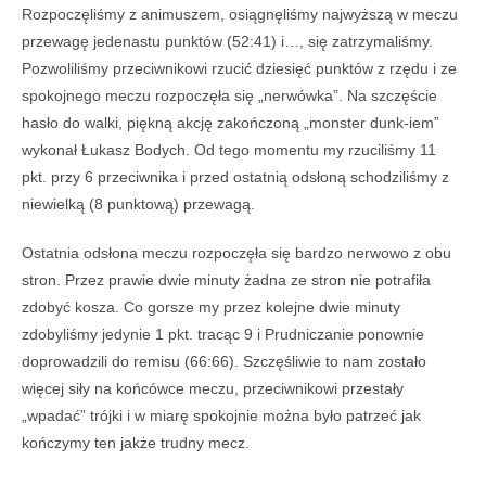
Rozpoczęliśmy z animuszem, osiągnęliśmy najwyższą w meczu
przewagę jedenastu punktów (52:41) i…, się zatrzymaliśmy.
Pozwoliliśmy przeciwnikowi rzucić dziesięć punktów z rzędu i ze
spokojnego meczu rozpoczęła się „nerwówka”. Na szczęście
hasło do walki, piękną akcję zakończoną „monster dunk-iem”
wykonał Łukasz Bodych. Od tego momentu my rzuciliśmy 11
pkt. przy 6 przeciwnika i przed ostatnią odsłoną schodziliśmy z
niewielką (8 punktową) przewagą.
Ostatnia odsłona meczu rozpoczęła się bardzo nerwowo z obu
stron. Przez prawie dwie minuty żadna ze stron nie potrafiła
zdobyć kosza. Co gorsze my przez kolejne dwie minuty
zdobyliśmy jedynie 1 pkt. tracąc 9 i Prudniczanie ponownie
doprowadzili do remisu (66:66). Szczęśliwie to nam zostało
więcej siły na końcówce meczu, przeciwnikowi przestały
„wpadać” trójki i w miarę spokojnie można było patrzeć jak
kończymy ten jakże trudny mecz.