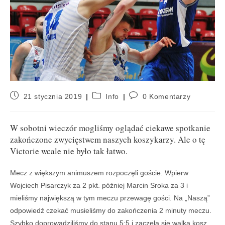
21 stycznia 2019
Info
0 Komentarzy
W sobotni wieczór mogliśmy oglądać ciekawe spotkanie
zakończone zwycięstwem naszych koszykarzy. Ale o tę
Victorie wcale nie było tak łatwo.
Mecz z większym animuszem rozpoczęli goście. Wpierw
Wojciech Pisarczyk za 2 pkt. później Marcin Sroka za 3 i
mieliśmy największą w tym meczu przewagę gości. Na „Naszą”
odpowiedź czekać musieliśmy do zakończenia 2 minuty meczu.
Szybko doprowadziliśmy do stanu 5:5 i zaczęła się walka kosz