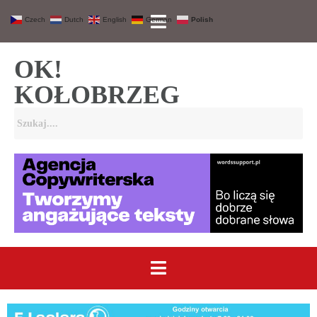
Czech
Dutch
English
German
Polish
OK!
KOŁOBRZEG