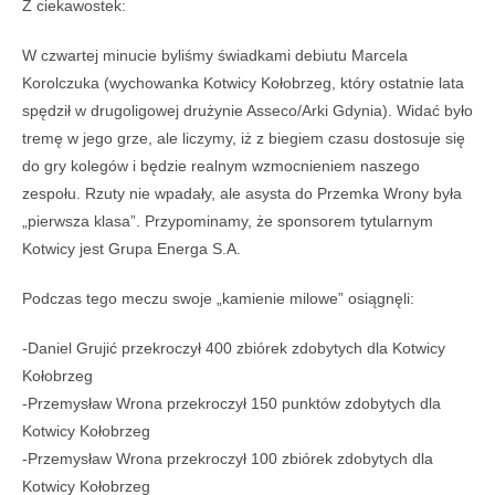
Z ciekawostek:
W czwartej minucie byliśmy świadkami debiutu Marcela
Korolczuka (wychowanka Kotwicy Kołobrzeg, który ostatnie lata
spędził w drugoligowej drużynie Asseco/Arki Gdynia). Widać było
tremę w jego grze, ale liczymy, iż z biegiem czasu dostosuje się
do gry kolegów i będzie realnym wzmocnieniem naszego
zespołu. Rzuty nie wpadały, ale asysta do Przemka Wrony była
„pierwsza klasa”. Przypominamy, że sponsorem tytularnym
Kotwicy jest Grupa Energa S.A.
Podczas tego meczu swoje „kamienie milowe” osiągnęli:
-Daniel Grujić przekroczył 400 zbiórek zdobytych dla Kotwicy
Kołobrzeg
-Przemysław Wrona przekroczył 150 punktów zdobytych dla
Kotwicy Kołobrzeg
-Przemysław Wrona przekroczył 100 zbiórek zdobytych dla
Kotwicy Kołobrzeg