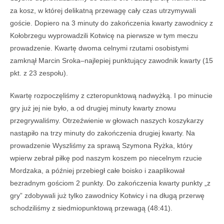
za kosz, w której delikatną przewagę cały czas utrzymywali
goście. Dopiero na 3 minuty do zakończenia kwarty zawodnicy z
Kołobrzegu wyprowadzili Kotwicę na pierwsze w tym meczu
prowadzenie. Kwartę dwoma celnymi rzutami osobistymi
zamknął Marcin Sroka–najlepiej punktujący zawodnik kwarty (15
pkt. z 23 zespołu).
Kwartę rozpoczęliśmy z czteropunktową nadwyżką. I po minucie
gry już jej nie było, a od drugiej minuty kwarty znowu
przegrywaliśmy. Otrzeźwienie w głowach naszych koszykarzy
nastąpiło na trzy minuty do zakończenia drugiej kwarty. Na
prowadzenie Wyszliśmy za sprawą Szymona Ryżka, który
wpierw zebrał piłkę pod naszym koszem po niecelnym rzucie
Mordzaka, a później przebiegł całe boisko i zaaplikował
bezradnym gościom 2 punkty. Do zakończenia kwarty punkty „z
gry” zdobywali już tylko zawodnicy Kotwicy i na długą przerwę
schodziliśmy z siedmiopunktową przewagą (48:41).