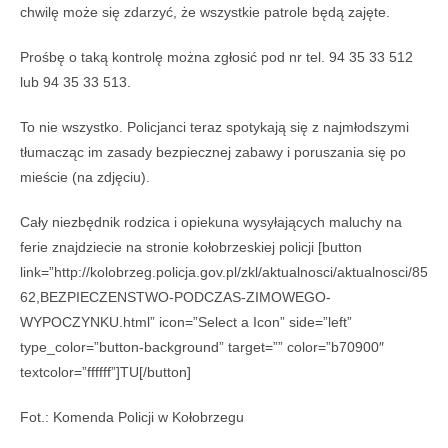
chwilę może się zdarzyć, że wszystkie patrole będą zajęte.
Prośbę o taką kontrolę można zgłosić pod nr tel. 94 35 33 512
lub 94 35 33 513.
To nie wszystko. Policjanci teraz spotykają się z najmłodszymi
tłumacząc im zasady bezpiecznej zabawy i poruszania się po
mieście (na zdjęciu).
Cały niezbędnik rodzica i opiekuna wysyłających maluchy na
ferie znajdziecie na stronie kołobrzeskiej policji [button
link=”http://kolobrzeg.policja.gov.pl/zkl/aktualnosci/aktualnosci/85
62,BEZPIECZENSTWO-PODCZAS-ZIMOWEGO-
WYPOCZYNKU.html” icon=”Select a Icon” side=”left”
type_color=”button-background” target=”” color=”b70900″
textcolor=”ffffff”]TU[/button]
Fot.: Komenda Policji w Kołobrzegu