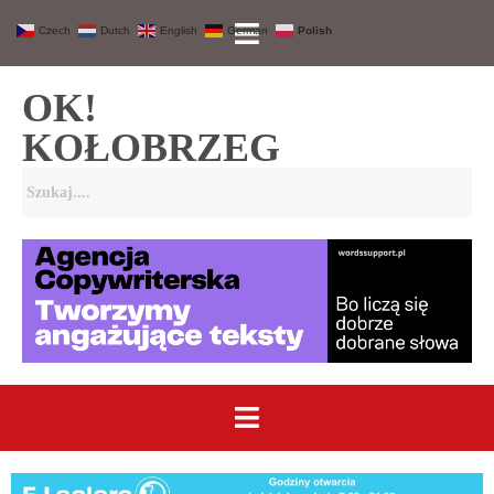
Czech
Dutch
English
German
Polish
OK!
KOŁOBRZEG