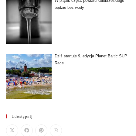
W piątek część powiatu kołobrzeskiego
będzie bez wody
Dziś startuje 9. edycja Planet Baltic SUP
Race
Udostępnij