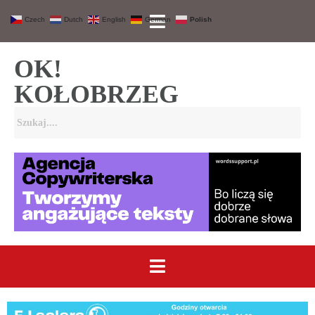
Czech
Dutch
English
German
Polish
OK!
KOŁOBRZEG