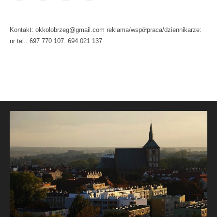
Kontakt: okkolobrzeg@gmail.com reklama/współpraca/dziennikarze:
nr tel.: 697 770 107: 694 021 137