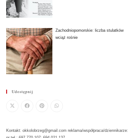
Zachodniopomorskie: liczba stulatków
wciąż rośnie
Udostępnij
Kontakt: okkolobrzeg@gmail.com reklama/współpraca/dziennikarze:
nr tel.: 697 770 107: 694 021 137