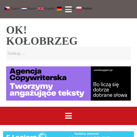
Czech
Dutch
English
German
Polish
OK!
KOŁOBRZEG