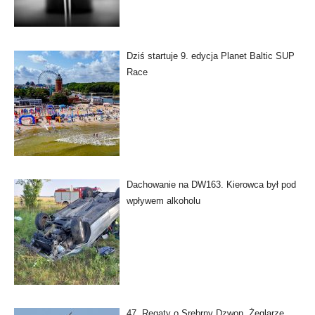
Dziś startuje 9. edycja Planet Baltic SUP
Race
Dachowanie na DW163. Kierowca był pod
wpływem alkoholu
47. Regaty o Srebrny Dzwon. Żeglarze