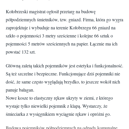
Kołobrzeski magistrat ogłosił przetarg na budowę
półpodziemnych śmietników, tzw. gniazd. F
irma, która go wygra
zaprojektuje i wybuduje na terenie Kołobrzegu 66 gniazd na
szkło
o pojemności 3 metry sześcienne i kolejne 66 sztuk o
pojemności
5 metrów sześciennych na papier. Łącznie ma ich
powstać 132 szt.
Gł
ówną zaletą takich pojemników jest estetyka i funkcjonalność.
Są też szczelne i bezpieczne. Funkcjonujące dziś pojemniki nie
dość, że same często wyglądają brzydko, to jeszcze wokół nich
panuje bałagan.
Nowe kosze to elastyczny rękaw ukryty w ziemi, z którego
wystaje tylko niewielki pojemnik z klapą. Wystarczy, że
śmieciarka z wysięgnikiem wyciągnie rękaw i opróżni go.
Budowa pojemników pó
łpodziemnych na odpady komunalne