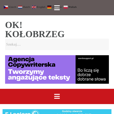
Czech
Dutch
English
German
Polish
OK!
KOŁOBRZEG