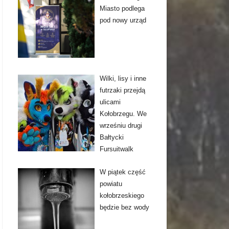
Miasto podlega
pod nowy urząd
Wilki, lisy i inne
futrzaki przejdą
ulicami
Kołobrzegu. We
wrześniu drugi
Bałtycki
Fursuitwalk
W piątek część
powiatu
kołobrzeskiego
będzie bez wody