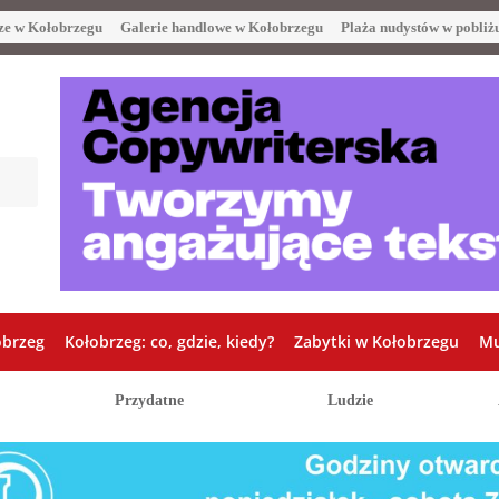
ze w Kołobrzegu
Galerie handlowe w Kołobrzegu
Plaża nudystów w pobliż
obrzeg
Kołobrzeg: co, gdzie, kiedy?
Zabytki w Kołobrzegu
Mu
Przydatne
Ludzie