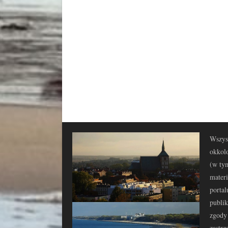
Wszyst
okkolo
(w tym
materi
portal
publi
zgody 
zastrz