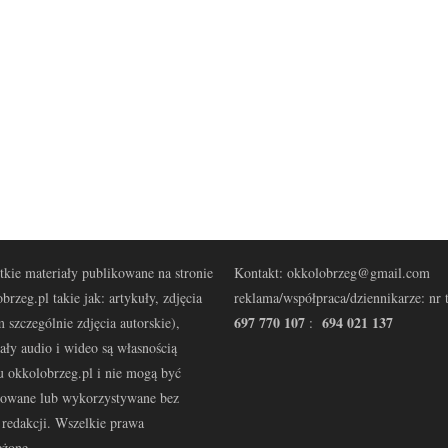
kie materiały publikowane na stronie
Kontakt: okkolobrzeg@gmail.com
brzeg.pl takie jak: artykuły, zdjęcia
reklama/współpraca/dziennikarze: nr t
697 770 107
694 021 137
 szczególnie zdjęcia autorskie),
:
ały audio i wideo są własnością
u okkolobrzeg.pl i nie mogą być
kowane lub wykorzystywane bez
redakcji. Wszelkie prawa
eżone.