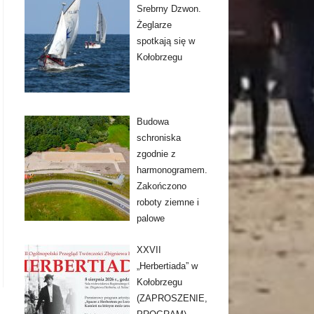
Srebrny Dzwon.
Żeglarze
spotkają się w
Kołobrzegu
Budowa
schroniska
zgodnie z
harmonogramem.
Zakończono
roboty ziemne i
palowe
XXVII
„Herbertiada” w
Kołobrzegu
(ZAPROSZENIE,