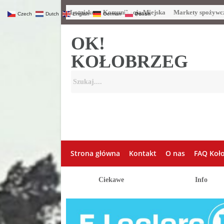
Lotnisko
Komunikacja Miejska
Markety spożywc
Czech
Dutch
English
German
Polish
OK!
KOŁOBRZEG
Strona główna
Kontakt
O nas
FAQ Koł
Ciekawe
Info