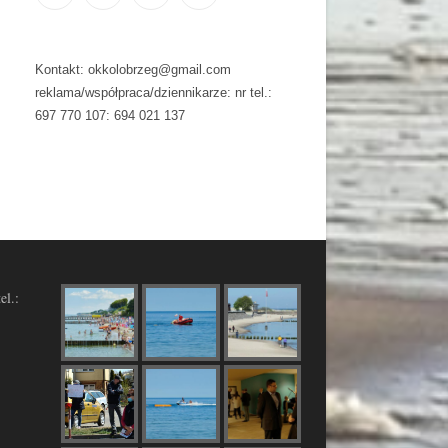
Kontakt: okkolobrzeg@gmail.com
reklama/współpraca/dziennikarze: nr tel.:
697 770 107: 694 021 137
el.: