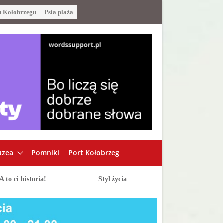
u Kołobrzegu
Psia plaża
zea
Pomniki
Port Kołobrzeg
A to ci historia!
Styl życia