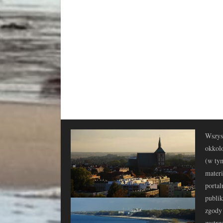
Wszyst
okkolo
(w tym
materi
portal
publi
zgody 
zastrz