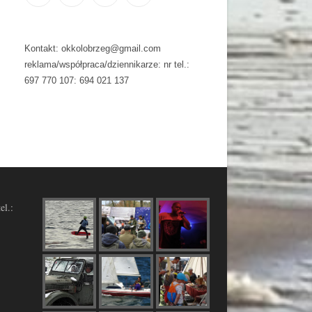
Kontakt: okkolobrzeg@gmail.com
reklama/współpraca/dziennikarze: nr tel.:
697 770 107: 694 021 137
el.: