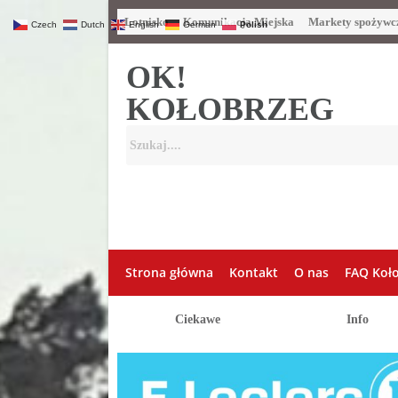
Lotnisko
Komunikacja Miejska
Markety spożywc
Czech
Dutch
English
German
Polish
OK!
KOŁOBRZEG
Strona główna
Kontakt
O nas
FAQ Koł
Ciekawe
Info