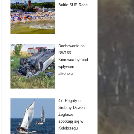
Baltic SUP Race
Dachowanie na
DW163.
Kierowca był pod
wpływem
alkoholu
47. Regaty o
Srebrny Dzwon.
Żeglarze
spotkają się w
Kołobrzegu