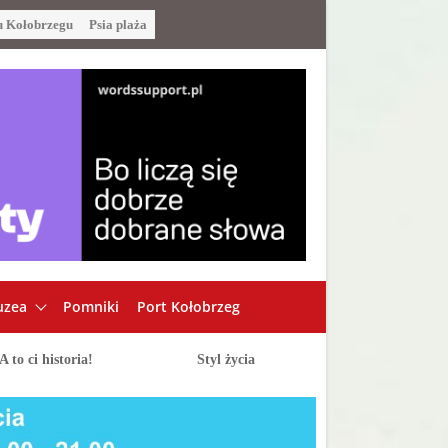
u Kołobrzegu
Psia plaża
zea
Pomniki
Port Kołobrzeg
A to ci historia!
Styl życia