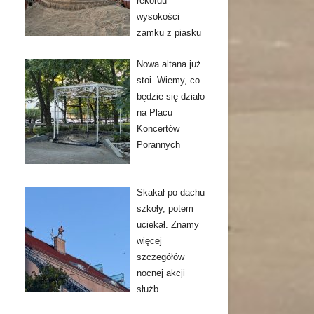
rekordu
wysokości
zamku z piasku
Nowa altana już
stoi. Wiemy, co
będzie się działo
na Placu
Koncertów
Porannych
Skakał po dachu
szkoły, potem
uciekał. Znamy
więcej
szczegółów
nocnej akcji
służb