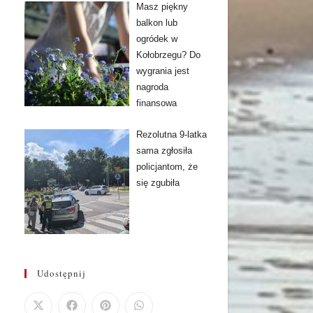
Masz piękny
balkon lub
ogródek w
Kołobrzegu? Do
wygrania jest
nagroda
finansowa
Rezolutna 9-latka
sama zgłosiła
policjantom, że
się zgubiła
Udostępnij