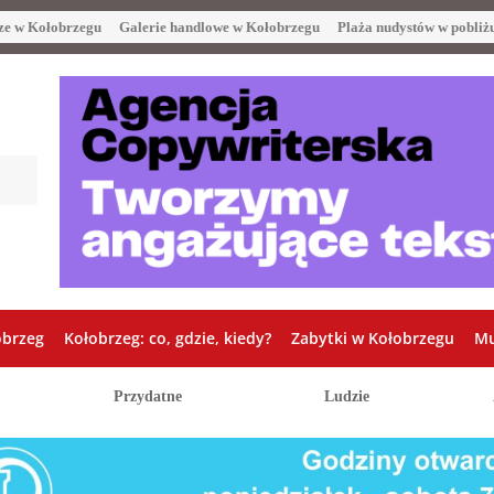
ze w Kołobrzegu
Galerie handlowe w Kołobrzegu
Plaża nudystów w pobliż
obrzeg
Kołobrzeg: co, gdzie, kiedy?
Zabytki w Kołobrzegu
Mu
Przydatne
Ludzie