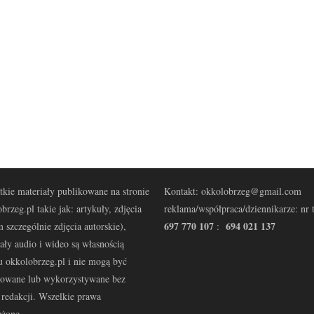
kie materiały publikowane na stronie
Kontakt: okkolobrzeg@gmail.com
brzeg.pl takie jak: artykuły, zdjęcia
reklama/współpraca/dziennikarze: nr t
697 770 107
694 021 137
 szczególnie zdjęcia autorskie),
:
ały audio i wideo są własnością
u okkolobrzeg.pl i nie mogą być
kowane lub wykorzystywane bez
redakcji. Wszelkie prawa
eżone.