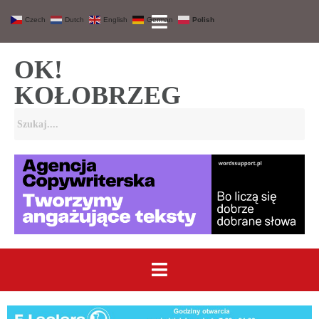
Czech
Dutch
English
German
Polish
OK!
KOŁOBRZEG