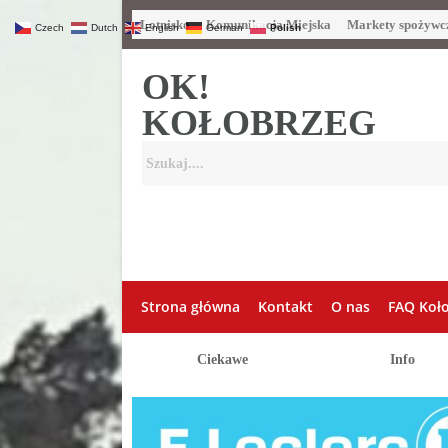
Lotnisko
Komunikacja Miejska
Markety spożywc
Czech
Dutch
English
German
Polish
OK!
KOŁOBRZEG
Strona główna
Kontakt
O nas
FAQ Koł
Ciekawe
Info