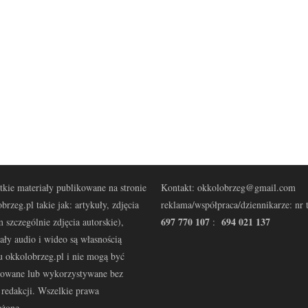
kie materiały publikowane na stronie
Kontakt: okkolobrzeg@gmail.com
brzeg.pl takie jak: artykuły, zdjęcia
reklama/współpraca/dziennikarze: nr t
697 770 107
694 021 137
 szczególnie zdjęcia autorskie),
:
ały audio i wideo są własnością
u okkolobrzeg.pl i nie mogą być
kowane lub wykorzystywane bez
redakcji. Wszelkie prawa
eżone.