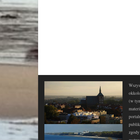
Wszyst
okkolo
(w tym
materi
portal
publi
zgody 
zastrz