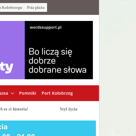
u Kołobrzegu
Psia plaża
zea
Pomniki
Port Kołobrzeg
A to ci historia!
Styl życia