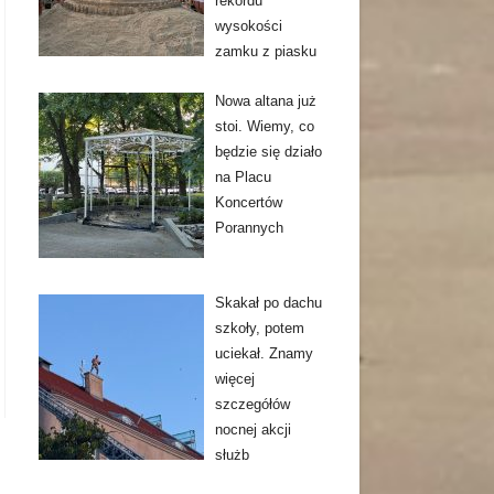
rekordu
wysokości
zamku z piasku
Nowa altana już
stoi. Wiemy, co
będzie się działo
na Placu
Koncertów
Porannych
Skakał po dachu
szkoły, potem
uciekał. Znamy
więcej
szczegółów
nocnej akcji
służb