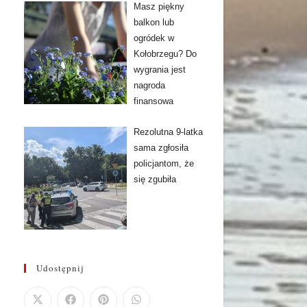
Masz piękny
balkon lub
ogródek w
Kołobrzegu? Do
wygrania jest
nagroda
finansowa
Rezolutna 9-latka
sama zgłosiła
policjantom, że
się zgubiła
Udostępnij