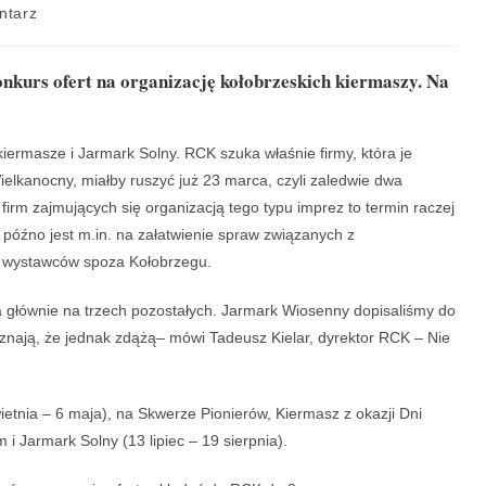
ntarz
nkurs ofert na organizację kołobrzeskich kiermaszy. Na
kiermasze i Jarmark Solny. RCK szuka właśnie firmy, która je
ielkanocny, miałby ruszyć już 23 marca, czyli zaledwie dwa
firm zajmujących się organizacją tego typu imprez to termin raczej
a późno jest m.in. na załatwienie spraw związanych z
 wystawców spoza Kołobrzegu.
 głównie na trzech pozostałych. Jarmark Wiosenny dopisaliśmy do
nają, że jednak zdążą– mówi Tadeusz Kielar, dyrektor RCK – Nie
etnia – 6 maja), na Skwerze Pionierów, Kiermasz z okazji Dni
i Jarmark Solny (13 lipiec – 19 sierpnia).