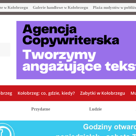
ze w Kołobrzegu
Galerie handlowe w Kołobrzegu
Plaża nudystów w pobliż
obrzeg
Kołobrzeg: co, gdzie, kiedy?
Zabytki w Kołobrzegu
Mu
Przydatne
Ludzie