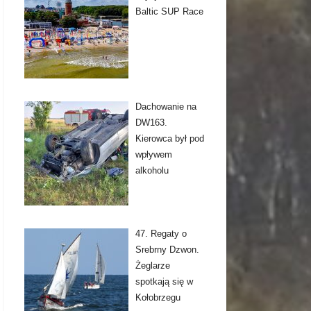
Baltic SUP Race
Dachowanie na
DW163.
Kierowca był pod
wpływem
alkoholu
47. Regaty o
Srebrny Dzwon.
Żeglarze
spotkają się w
Kołobrzegu