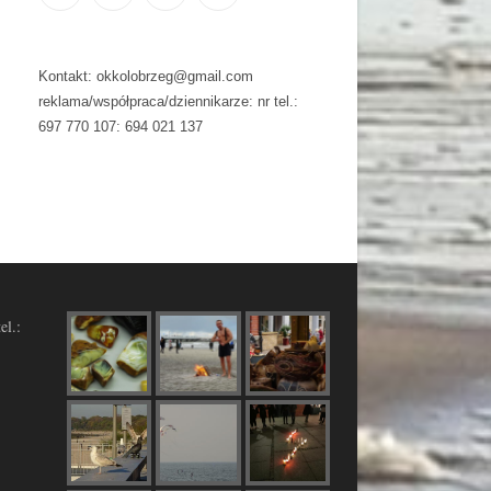
Kontakt: okkolobrzeg@gmail.com
reklama/współpraca/dziennikarze: nr tel.:
697 770 107: 694 021 137
el.: