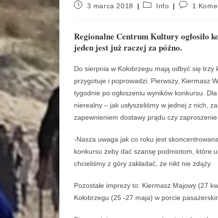
3 marca 2018
Info
1 Kome
Regionalne Centrum Kultury ogłosiło ko
jeden jest już raczej za późno.
Do sierpnia w Kołobrzegu mają odbyć się trzy 
przygotuje i poprowadzi. Pierwszy, Kiermasz W
tygodnie po ogłoszeniu wyników konkursu. Dla 
nierealny – jak usłyszeliśmy w jednej z nich, z
zapewnieniem dostawy prądu czy zaproszenie
-Nasza uwaga jak co roku jest skoncentrowana
konkursu żeby dać szansę podmiotom, które uz
chcieliśmy z góry zakładać, że nikt nie zdąży.
Pozostałe imprezy to: Kiermasz Majowy (27 kwi
Kołobrzegu (25 -27 maja) w porcie pasażerskim 