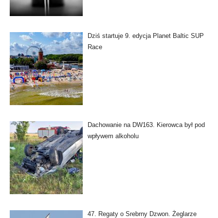
Dziś startuje 9. edycja Planet Baltic SUP
Race
Dachowanie na DW163. Kierowca był pod
wpływem alkoholu
47. Regaty o Srebrny Dzwon. Żeglarze