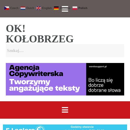
Czech
Dutch
English
German
Polish
OK!
KOŁOBRZEG