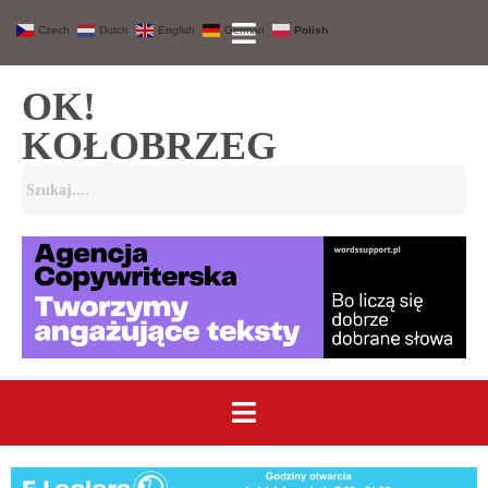
Czech
Dutch
English
German
Polish
OK!
KOŁOBRZEG