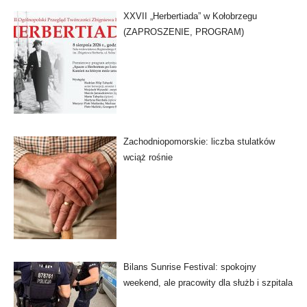
XXVII „Herbertiada” w Kołobrzegu
(ZAPROSZENIE, PROGRAM)
Zachodniopomorskie: liczba stulatków
wciąż rośnie
Bilans Sunrise Festival: spokojny
weekend, ale pracowity dla służb i szpitala