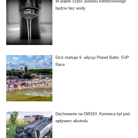
W piątek część powiatu kołobrzeskiego
będzie bez wody
Dziś startuje 9. edycja Planet Baltic SUP
Race
Dachowanie na DW163. Kierowca był pod
wpływem alkoholu