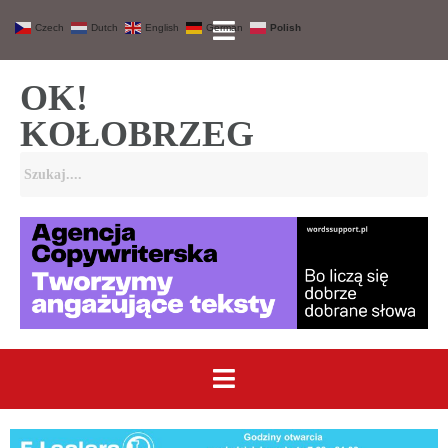
Czech
Dutch
English
German
Polish
OK!
KOŁOBRZEG