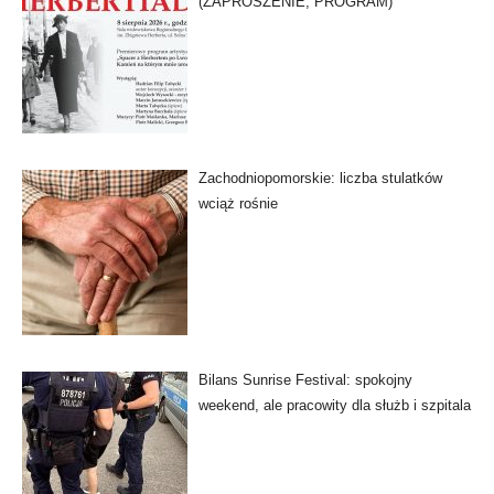
(ZAPROSZENIE, PROGRAM)
Zachodniopomorskie: liczba stulatków
wciąż rośnie
Bilans Sunrise Festival: spokojny
weekend, ale pracowity dla służb i szpitala