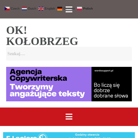
Czech
Dutch
English
German
Polish
OK!
KOŁOBRZEG