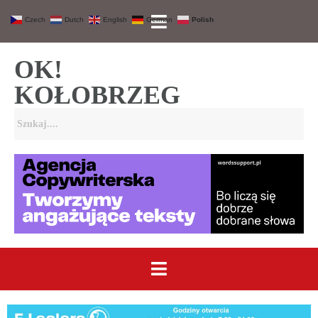
Czech
Dutch
English
German
Polish
OK!
KOŁOBRZEG