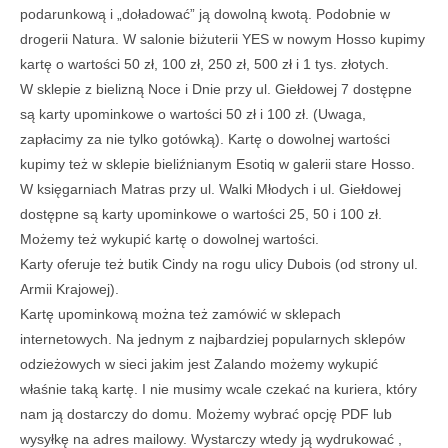
podarunkową i „doładować” ją dowolną kwotą. Podobnie w
drogerii Natura. W salonie biżuterii YES w nowym Hosso kupimy
kartę o wartości 50 zł, 100 zł, 250 zł, 500 zł i 1 tys. złotych.
W sklepie z bielizną Noce i Dnie przy ul. Giełdowej 7 dostępne
są karty upominkowe o wartości 50 zł i 100 zł. (Uwaga,
zapłacimy za nie tylko gotówką). Kartę o dowolnej wartości
kupimy też w sklepie bieliźnianym Esotiq w galerii stare Hosso.
W księgarniach Matras przy ul. Walki Młodych i ul. Giełdowej
dostępne są karty upominkowe o wartości 25, 50 i 100 zł.
Możemy też wykupić kartę o dowolnej wartości.
Karty oferuje też butik Cindy na rogu ulicy Dubois (od strony ul.
Armii Krajowej).
Kartę upominkową można też zamówić w sklepach
internetowych. Na jednym z najbardziej popularnych sklepów
odzieżowych w sieci jakim jest Zalando możemy wykupić
właśnie taką kartę. I nie musimy wcale czekać na kuriera, który
nam ją dostarczy do domu. Możemy wybrać opcję PDF lub
wysyłkę na adres mailowy. Wystarczy wtedy ją wydrukować ,