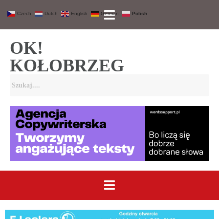
Czech
Dutch
English
German
Polish
OK!
KOŁOBRZEG