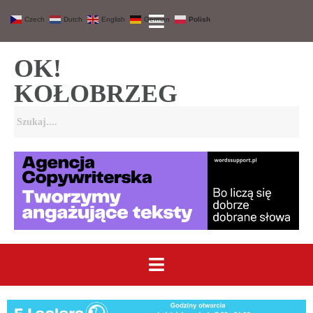
Czech
Dutch
English
German
Polish
OK!
KOŁOBRZEG