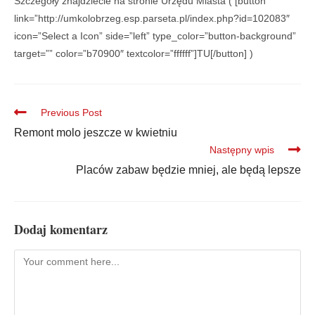
Szczegóły znajdziecie na stronie Urzędu Miasta ( [button
link=”http://umkolobrzeg.esp.parseta.pl/index.php?id=102083″
icon=”Select a Icon” side=”left” type_color=”button-background”
target=”” color=”b70900″ textcolor=”ffffff”]TU[/button] )
Previous Post
Remont molo jeszcze w kwietniu
Następny wpis
Placów zabaw będzie mniej, ale będą lepsze
Dodaj komentarz