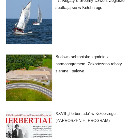
47. Regaty o Srebrny Dzwon. Żeglarze
spotkają się w Kołobrzegu
Budowa schroniska zgodnie z
harmonogramem. Zakończono roboty
ziemne i palowe
XXVII „Herbertiada” w Kołobrzegu
(ZAPROSZENIE, PROGRAM)