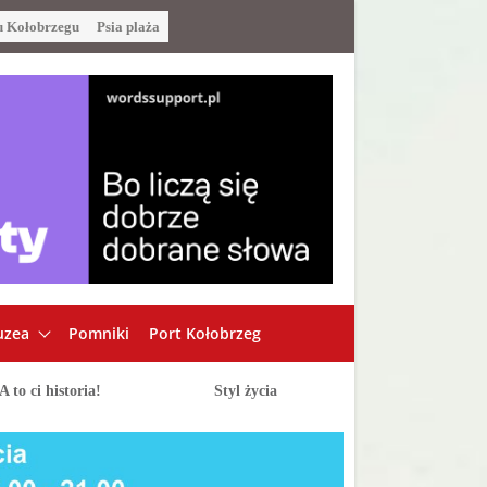
u Kołobrzegu
Psia plaża
zea
Pomniki
Port Kołobrzeg
A to ci historia!
Styl życia