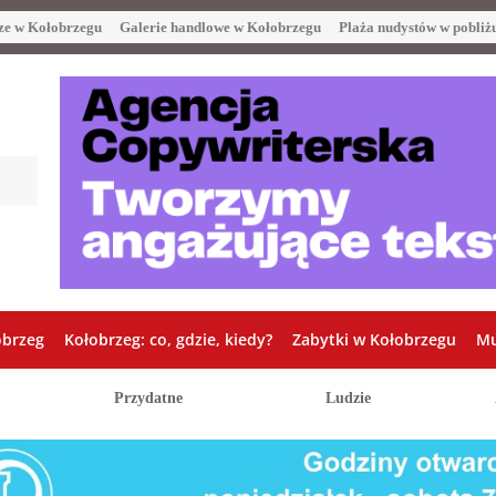
ze w Kołobrzegu
Galerie handlowe w Kołobrzegu
Plaża nudystów w pobliż
obrzeg
Kołobrzeg: co, gdzie, kiedy?
Zabytki w Kołobrzegu
Mu
Przydatne
Ludzie