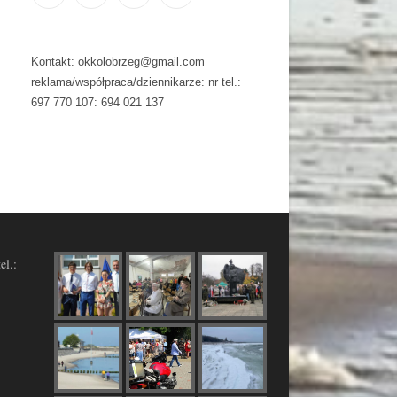
Kontakt: okkolobrzeg@gmail.com
reklama/współpraca/dziennikarze: nr tel.:
697 770 107: 694 021 137
el.: