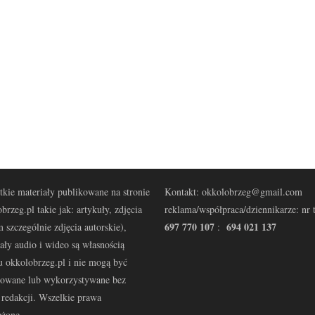
kie materiały publikowane na stronie
Kontakt: okkolobrzeg@gmail.com
brzeg.pl takie jak: artykuły, zdjęcia
reklama/współpraca/dziennikarze: nr t
697 770 107
694 021 137
 szczególnie zdjęcia autorskie),
:
ały audio i wideo są własnością
u okkolobrzeg.pl i nie mogą być
kowane lub wykorzystywane bez
redakcji. Wszelkie prawa
eżone.