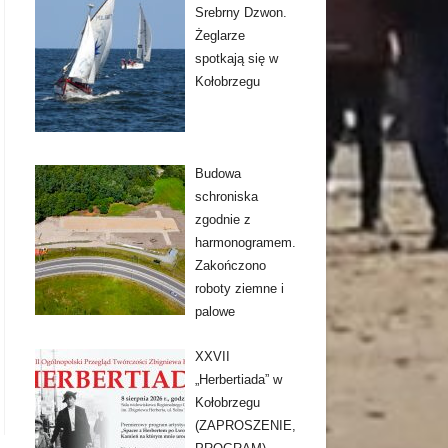
Srebrny Dzwon.
Żeglarze
spotkają się w
Kołobrzegu
Budowa
schroniska
zgodnie z
harmonogramem.
Zakończono
roboty ziemne i
palowe
XXVII
„Herbertiada” w
Kołobrzegu
(ZAPROSZENIE,