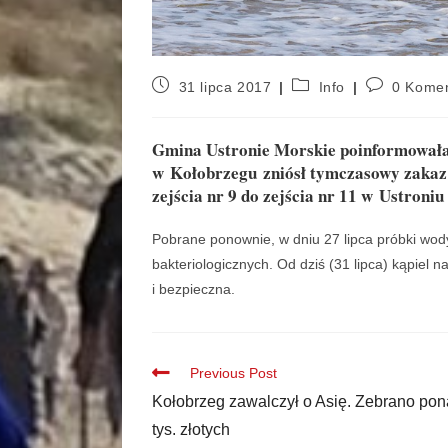
31 lipca 2017
Info
0 Komen
Gmina Ustronie Morskie poinformowała 
w Kołobrzegu zniósł tymczasowy zakaz k
zejścia nr 9 do zejścia nr 11 w Ustroni
Pobrane ponownie, w dniu 27 lipca próbki wody
bakteriologicznych. Od dziś (31 lipca) kąpiel 
i bezpieczna.
Previous Post
Kołobrzeg zawalczył o Asię. Zebrano po
tys. złotych