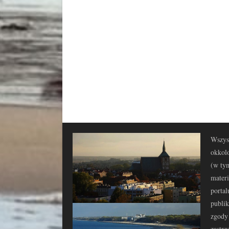
Wszyst
okkolo
(w tym
materi
portal
publi
zgody 
zastrz