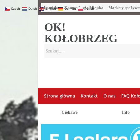
Lotnisko
Komunikacja Miejska
Markety spożywc
Czech
Dutch
English
German
Polish
OK!
KOŁOBRZEG
Strona główna
Kontakt
O nas
FAQ Koł
Ciekawe
Info