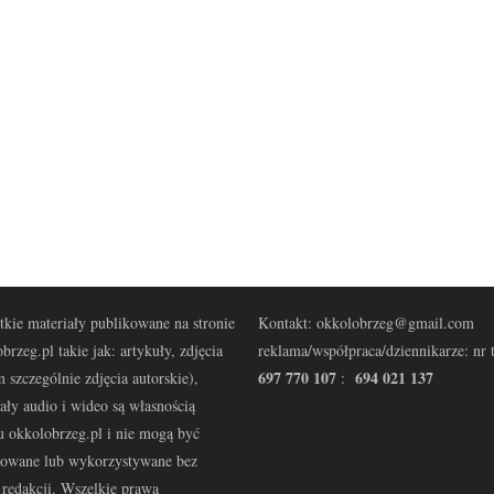
kie materiały publikowane na stronie
Kontakt: okkolobrzeg@gmail.com
brzeg.pl takie jak: artykuły, zdjęcia
reklama/współpraca/dziennikarze: nr t
697 770 107
694 021 137
 szczególnie zdjęcia autorskie),
:
ały audio i wideo są własnością
u okkolobrzeg.pl i nie mogą być
kowane lub wykorzystywane bez
redakcji. Wszelkie prawa