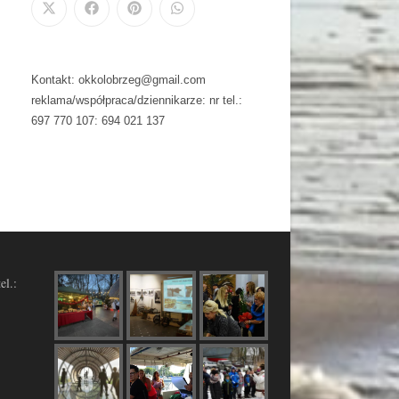
Kontakt: okkolobrzeg@gmail.com
reklama/współpraca/dziennikarze: nr tel.:
697 770 107: 694 021 137
el.: