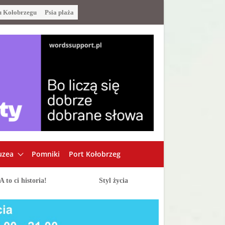
u Kołobrzegu
Psia plaża
zea
Pomniki
Port Kołobrzeg
A to ci historia!
Styl życia