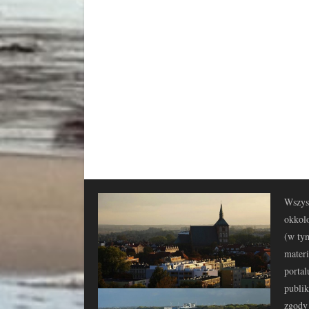
Wszyst
okkolo
(w tym
materi
portal
publi
zgody 