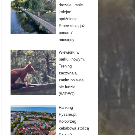
drożeje i łapie
kolejne
opóźnienie.
Prace stoją już
ponad 7
miesięcy
Wiewiórki w
parku linowym.
Trening
zaczynają,
zanim pojawią
się ludzie
(WIDEO)
Ranking
Pyszne.pl:
Kołobrzeg
kebabową stolicą