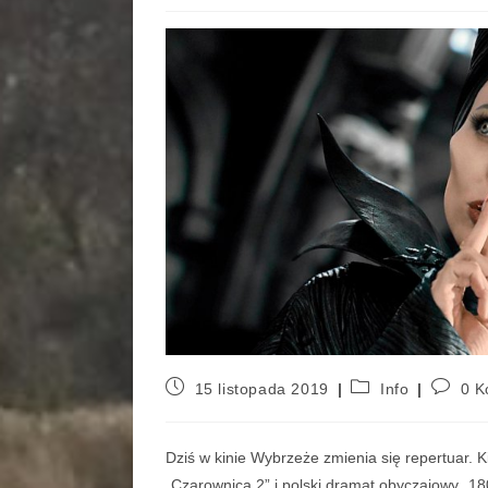
15 listopada 2019
Info
0 K
Dziś w kinie Wybrzeże zmienia się repertuar.
„Czarownica 2” i polski dramat obyczajowy „18