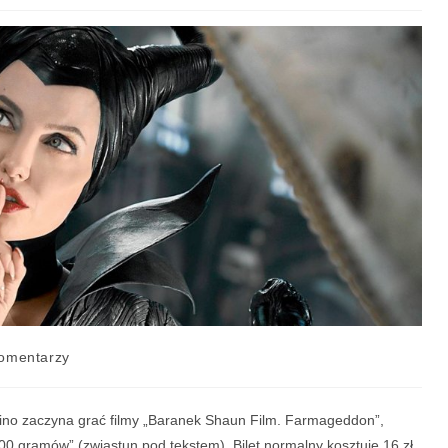
omentarzy
 Kino zaczyna grać filmy „Baranek Shaun Film. Farmageddon”,
00 gramów” (zwiastun pod tekstem). Bilet normalny kosztuje 16 zł.