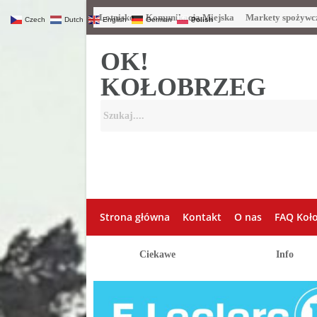
Lotnisko
Komunikacja Miejska
Markety spożywc
Czech
Dutch
English
German
Polish
OK!
KOŁOBRZEG
Strona główna
Kontakt
O nas
FAQ Koł
Ciekawe
Info