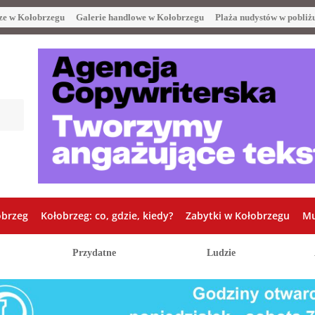
ze w Kołobrzegu
Galerie handlowe w Kołobrzegu
Plaża nudystów w pobliż
obrzeg
Kołobrzeg: co, gdzie, kiedy?
Zabytki w Kołobrzegu
Mu
Przydatne
Ludzie