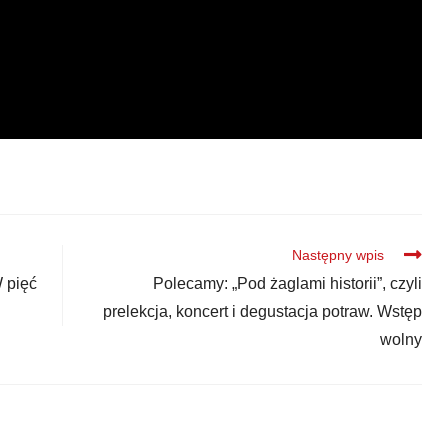
Następny wpis
 pięć
Polecamy: „Pod żaglami historii”, czyli
prelekcja, koncert i degustacja potraw. Wstęp
wolny