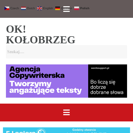
Czech
Dutch
English
German
Polish
OK!
KOŁOBRZEG