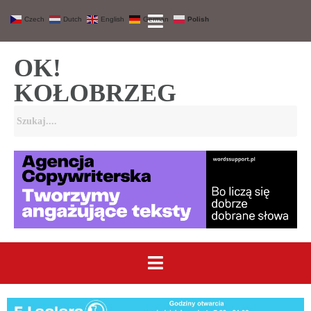
Czech
Dutch
English
German
Polish
OK!
KOŁOBRZEG