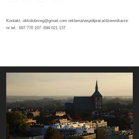
Kontakt: okkolobrzeg@gmail.com reklama/współpraca/dziennikarze:
nr tel.: 697 770 107: 694 021 137