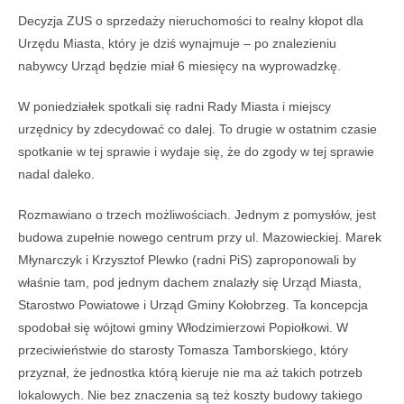
Decyzja ZUS o sprzedaży nieruchomości to realny kłopot dla
Urzędu Miasta, który je dziś wynajmuje – po znalezieniu
nabywcy Urząd będzie miał 6 miesięcy na wyprowadzkę.
W poniedziałek spotkali się radni Rady Miasta i miejscy
urzędnicy by zdecydować co dalej. To drugie w ostatnim czasie
spotkanie w tej sprawie i wydaje się, że do zgody w tej sprawie
nadal daleko.
Rozmawiano o trzech możliwościach. Jednym z pomysłów, jest
budowa zupełnie nowego centrum przy ul. Mazowieckiej. Marek
Młynarczyk i Krzysztof Plewko (radni PiS) zaproponowali by
właśnie tam, pod jednym dachem znalazły się Urząd Miasta,
Starostwo Powiatowe i Urząd Gminy Kołobrzeg. Ta koncepcja
spodobał się wójtowi gminy Włodzimierzowi Popiołkowi. W
przeciwieństwie do starosty Tomasza Tamborskiego, który
przyznał, że jednostka którą kieruje nie ma aż takich potrzeb
lokalowych. Nie bez znaczenia są też koszty budowy takiego