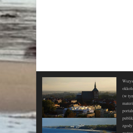
Wszyst
okkolo
(w tym
materi
portal
publi
zgody 
zastrz