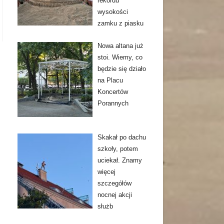
rekordu
wysokości
zamku z piasku
Nowa altana już
stoi. Wiemy, co
będzie się działo
na Placu
Koncertów
Porannych
Skakał po dachu
szkoły, potem
uciekał. Znamy
więcej
szczegółów
nocnej akcji
służb