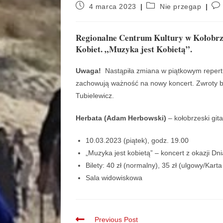
4 marca 2023
Nie przegap
Regionalne Centrum Kultury w Kołobrze
Kobiet. „Muzyka jest Kobietą”.
Uwaga!
Nastąpiła zmiana w piątkowym repert
zachowują ważność na nowy koncert. Zwroty bi
Tubielewicz.
Herbata (Adam Herbowski)
– kołobrzeski git
10.03.2023 (piątek), godz. 19.00
„Muzyka jest kobietą” – koncert z okazji Dni
Bilety: 40 zł (normalny), 35 zł (ulgowy/Kar
Sala widowiskowa
Previous Post