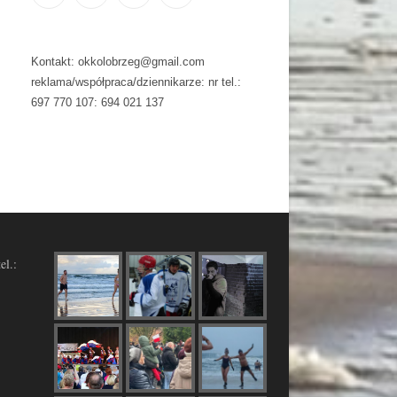
Kontakt: okkolobrzeg@gmail.com
reklama/współpraca/dziennikarze: nr tel.:
697 770 107: 694 021 137
el.: