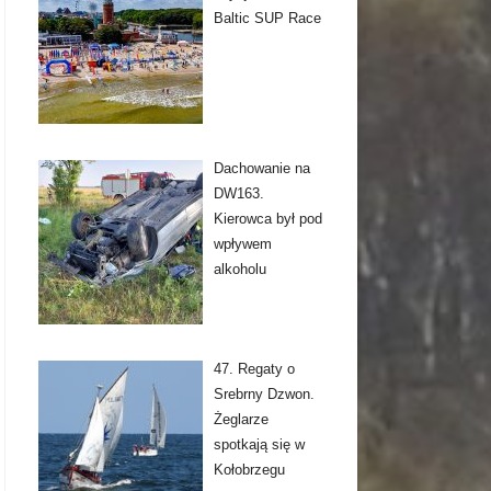
Baltic SUP Race
Dachowanie na
DW163.
Kierowca był pod
wpływem
alkoholu
47. Regaty o
Srebrny Dzwon.
Żeglarze
spotkają się w
Kołobrzegu