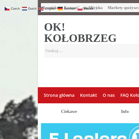
Lotnisko
Komunikacja Miejska
Markety spożywc
Czech
Dutch
English
German
Polish
OK!
KOŁOBRZEG
Strona główna
Kontakt
O nas
FAQ Koł
Ciekawe
Info