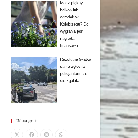
Masz piękny
balkon lub
ogródek w
Kołobrzegu? Do
wygrania jest
nagroda
finansowa
Rezolutna 9-latka
sama zgłosiła
policjantom, że
się zgubiła
Udostępnij