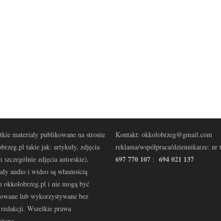
kie materiały publikowane na stronie
Kontakt: okkolobrzeg@gmail.com
brzeg.pl takie jak: artykuły, zdjęcia
reklama/współpraca/dziennikarze: nr t
697 770 107
694 021 137
 szczególnie zdjęcia autorskie),
:
ały audio i wideo są własnością
u okkolobrzeg.pl i nie mogą być
kowane lub wykorzystywane bez
redakcji. Wszelkie prawa
eżone.