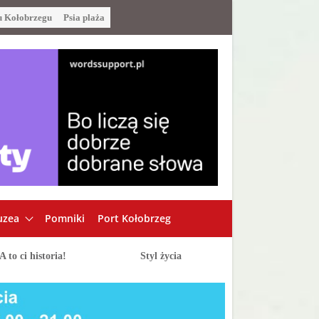
u Kołobrzegu
Psia plaża
zea
Pomniki
Port Kołobrzeg
A to ci historia!
Styl życia