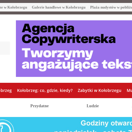
ze w Kołobrzegu
Galerie handlowe w Kołobrzegu
Plaża nudystów w pobliż
obrzeg
Kołobrzeg: co, gdzie, kiedy?
Zabytki w Kołobrzegu
Mu
Przydatne
Ludzie