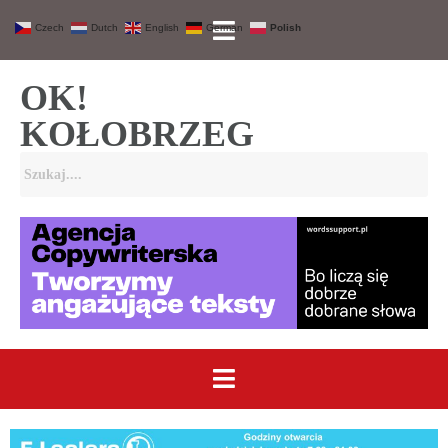
Czech
Dutch
English
German
Polish
OK!
KOŁOBRZEG