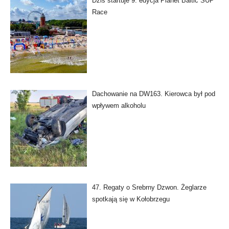
Dziś startuje 9. edycja Planet Baltic SUP
Race
Dachowanie na DW163. Kierowca był pod
wpływem alkoholu
47. Regaty o Srebrny Dzwon. Żeglarze
spotkają się w Kołobrzegu