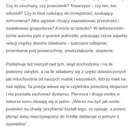
Czy to ukochany, czy przeciwnik? Towarzysz – czy ten, kto
odszedł? Czy to ktoś należący do mniejszości, szukający
schronienia? Albo agresor chcący zaanektować przestrzeń i
zaatakować gospodarza? A może to dziecko? W debiutanckim
tomie autorka pyta o granice jednostki, pokazując różne aspekty
relacji między dwoma obiektami – lustrzane odbijanie,
przenikanie pod powierzchnię, zniekształcanie, stopienie.
Podejmuje też namysł nad tym, skąd pochodzimy i na ile
jesteśmy odrębni, a na ile składamy się z części dziedziczonych
jak mitochondria od naszych matek i wszystkich, którzy mieli na
nas wpływ. Ta poezja wlewa się w czytelnika powodzią skojarzeń
i nie pozwala zachować dystansu. Pierwsza i druga osoba w
lekturze tomu zlewają się w jedno. „Wiersz ma być jak woda:
powinien na chwilę ‘przybierać kształt tego, co opisuje, a potem
płynąć dalej nieprzywiązany do źródła’ deklaruje w jednym z
wywiadów”.