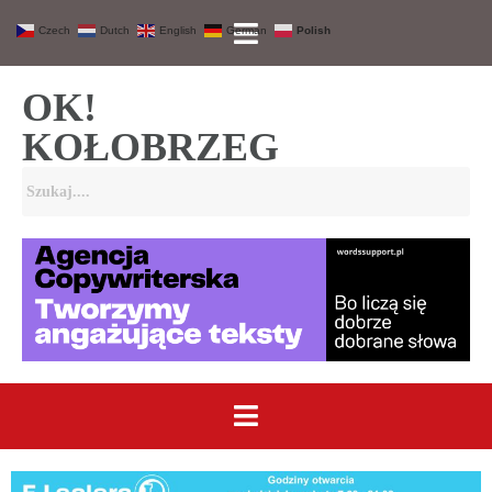
Czech
Dutch
English
German
Polish
OK!
KOŁOBRZEG