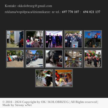
Kontakt: okkolobrzeg@gmail.com
697 770 107
694 021 137
reklama/współpraca/dziennikarze: nr tel.:
:
© 2016 - 2024 Copyright by
OK ! KOŁOBRZEG
| All Rights reserved |
Made by
Strony wNet