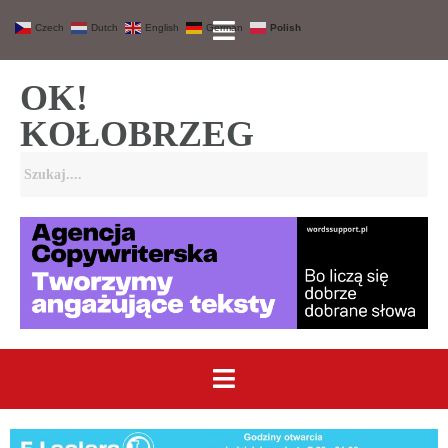
Czech
Dutch
English
German
Polish
OK!
KOŁOBRZEG