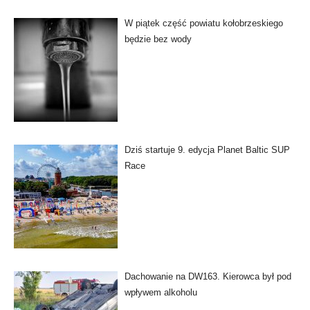
W piątek część powiatu kołobrzeskiego
będzie bez wody
Dziś startuje 9. edycja Planet Baltic SUP
Race
Dachowanie na DW163. Kierowca był pod
wpływem alkoholu