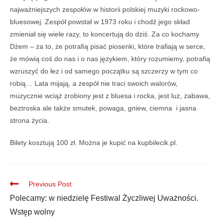
najważniejszych zespołów w historii polskiej muzyki rockowo-
bluesowej. Zespół powstał w 1973 roku i chodź jego skład
zmieniał się wiele razy, to koncertują do dziś. Za co kochamy
Dżem – za to, że potrafią pisać piosenki, które trafiają w serce,
że mówią coś do nas i o nas językiem, który rozumiemy, potrafią
wzruszyć do łez i od samego początku są szczerzy w tym co
robią… Lata mijają, a zespół nie traci swoich walorów,
muzycznie wciąż zrobiony jest z bluesa i rocka, jest luz, zabawa,
beztroska ale także smutek, powaga, gniew, ciemna i jasna
strona życia.
Bilety kosztują 100 zł. Można je kupić na kupbilecik.pl.
Previous Post
Polecamy: w niedzielę Festiwal Życzliwej Uważności.
Wstęp wolny