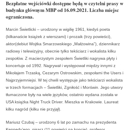
Bezpłatne wejściówki dostępne będą w czytelni prasy w
budynku głównym MBP od 16.09.2021. Liczba miejsc
ograniczona.
Marcin Świetlicki – urodzony w wigilię 1961, kiedyś poeta
(kilkanaście książek z wierszami) i prozaik (trzy powieści),
aktor(debiut Wojtka Smarzowskiego „Małżowina”), dziennikarz
radiowy i telewizyjny, obecnie tylko tekściarz i wokalista kilku
zespołów. Z macierzystym zespołem Świetliki nagrywa płyty i
koncertuje od 1992. Nagrywał i występował między innymi z
Mikołajem Trzaską, Cezarym Ostrowskim, zespołami the Users i
Najprzyjemniejsi. W tej chwili występuje jako tekściarzi wokalista
w trzech formacjach – Świetliki, Zgniłość i Morświn. Jego utwory
tłumaczone były na wiele języków, ostatnio wydana została w
USA książka Night Truck Driver. Mieszka w Krakowie. Laureat
kilku nagród (kilku nie przyjął).
Mariusz Czubaj – urodzony 6 lat po zamachu na prezydenta
Kennedy’ego, pisarz (11 powieści na koncie), profesor