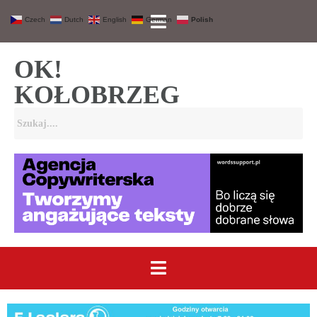
Czech
Dutch
English
German
Polish
OK!
KOŁOBRZEG