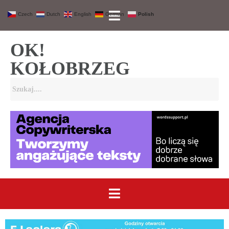
Czech
Dutch
English
German
Polish
OK!
KOŁOBRZEG