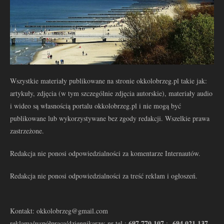
Wszystkie materiały publikowane na stronie okkolobrzeg.pl takie jak:
artykuły, zdjęcia (w tym szczególnie zdjęcia autorskie), materiały audio
i wideo są własnością portalu okkolobrzeg.pl i nie mogą być
publikowane lub wykorzystywane bez zgody redakcji. Wszelkie prawa
zastrzeżone.
Redakcja nie ponosi odpowiedzialności za komentarze Internautów.
Redakcja nie ponosi odpowiedzialności za treść reklam i ogłoszeń.
Kontakt: okkolobrzeg@gmail.com
697 770 107
694 021 137
reklama/współpraca/dziennikarze: nr tel.:
: