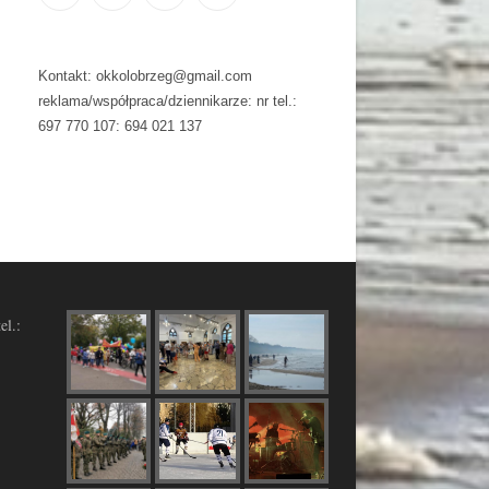
Kontakt: okkolobrzeg@gmail.com
reklama/współpraca/dziennikarze: nr tel.:
697 770 107: 694 021 137
el.: