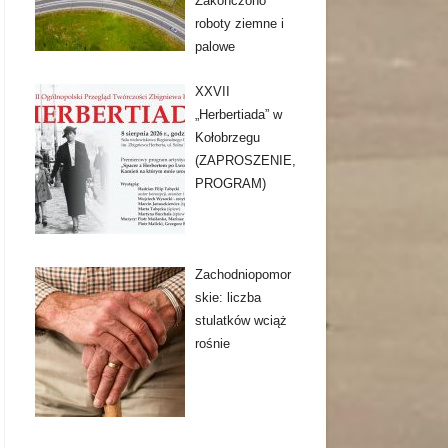
Zakończono
roboty ziemne i
palowe
XXVII
„Herbertiada” w
Kołobrzegu
(ZAPROSZENIE,
PROGRAM)
Zachodniopomor
skie: liczba
stulatków wciąż
rośnie