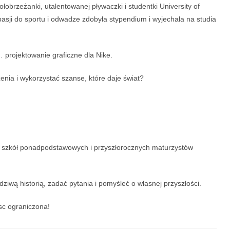
kołobrzeżanki, utalentowanej pływaczki i studentki University of
 pasji do sportu i odwadze zdobyła stypendium i wyjechała na studia
… projektowanie graficzne dla Nike.
nia i wykorzystać szanse, które daje świat?
w szkół ponadpodstawowych i przyszłorocznych maturzystów
ziwą historią, zadać pytania i pomyśleć o własnej przyszłości.
jsc ograniczona!