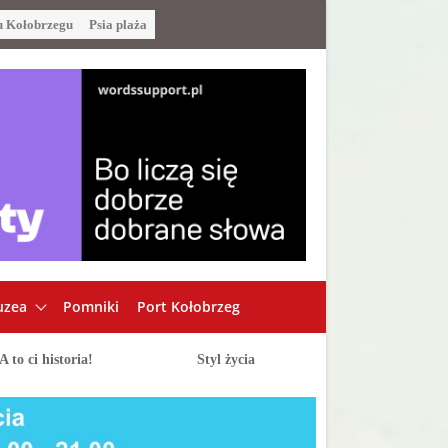
u Kołobrzegu
Psia plaża
zea
Pomniki
Port Kołobrzeg
A to ci historia!
Styl życia