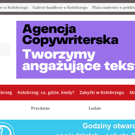
ze w Kołobrzegu
Galerie handlowe w Kołobrzegu
Plaża nudystów w pobliż
obrzeg
Kołobrzeg: co, gdzie, kiedy?
Zabytki w Kołobrzegu
Mu
Przydatne
Ludzie