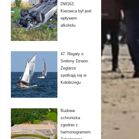
DW163.
Kierowca był pod
wpływem
alkoholu
47. Regaty o
Srebrny Dzwon.
Żeglarze
spotkają się w
Kołobrzegu
Budowa
schroniska
zgodnie z
harmonogramem.