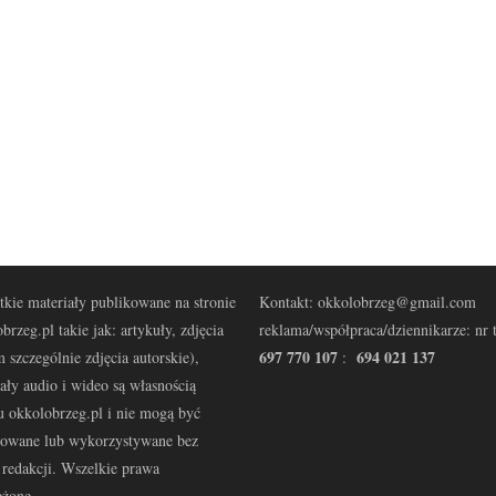
kie materiały publikowane na stronie
Kontakt: okkolobrzeg@gmail.com
brzeg.pl takie jak: artykuły, zdjęcia
reklama/współpraca/dziennikarze: nr t
697 770 107
694 021 137
 szczególnie zdjęcia autorskie),
:
ały audio i wideo są własnością
u okkolobrzeg.pl i nie mogą być
kowane lub wykorzystywane bez
redakcji. Wszelkie prawa
eżone.