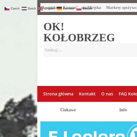
Lotnisko
Komunikacja Miejska
Markety spożywc
Czech
Dutch
English
German
Polish
OK!
KOŁOBRZEG
Strona główna
Kontakt
O nas
FAQ Koł
Ciekawe
Info