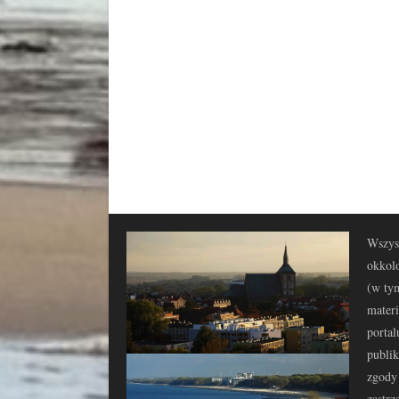
Wszyst
okkolo
(w tym
materi
portal
publi
zgody 
zastrz