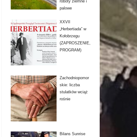
roboty ziemne i
palowe
XXVII
„Herbertiada” w
Kołobrzegu
(ZAPROSZENIE,
PROGRAM)
Zachodniopomor
skie: liczba
stulatków wciąż
rośnie
Bilans Sunrise