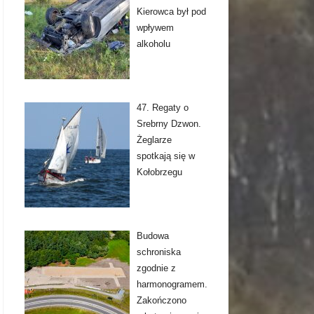
Kierowca był pod
wpływem
alkoholu
47. Regaty o
Srebrny Dzwon.
Żeglarze
spotkają się w
Kołobrzegu
Budowa
schroniska
zgodnie z
harmonogramem.
Zakończono