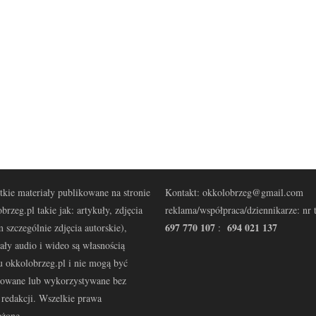
kie materiały publikowane na stronie
Kontakt: okkolobrzeg@gmail.com
brzeg.pl takie jak: artykuły, zdjęcia
reklama/współpraca/dziennikarze: nr t
697 770 107
694 021 137
 szczególnie zdjęcia autorskie),
:
ały audio i wideo są własnością
u okkolobrzeg.pl i nie mogą być
kowane lub wykorzystywane bez
redakcji. Wszelkie prawa
eżone.