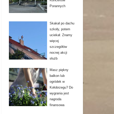
Koncertów
Porannych
Skakał po dachu
szkoły, potem
uciekał. Znamy
więcej
szczegółów
nocnej akcji
służb
Masz piękny
balkon lub
ogródek w
Kołobrzegu? Do
wygrania jest
nagroda
finansowa