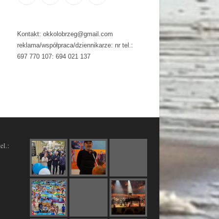
Kontakt: okkolobrzeg@gmail.com
reklama/współpraca/dziennikarze: nr tel.:
697 770 107: 694 021 137
el.: