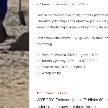
w Stanach Zjednoczonych (2010).
Uważa się za abstrakcjonistę, obrazy przedstaw
Charakterystyczną cechą obrazów jest ich prz
ziemi pochodzącej z kraju, w którym artysta pr
Jest członkiem Związku Syryjskich Artystów-Pl
Kołobrzeg.
Data: 3 czerwca 2025 r. | godz. 18:00
Termin wystawy: 4.06. – 4.07.2025 r.
Miejsce: hol RCK, ul. Solna 1
Wstęp wolny
Previous Post
WYBORY. Frekwencja na 17: blisko 80 pr
jednej gminie pow. kołobrzeskiego