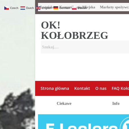
Lotnisko
Komunikacja Miejska
Markety spożywc
Czech
Dutch
English
German
Polish
OK!
KOŁOBRZEG
Strona główna
Kontakt
O nas
FAQ Koł
Ciekawe
Info