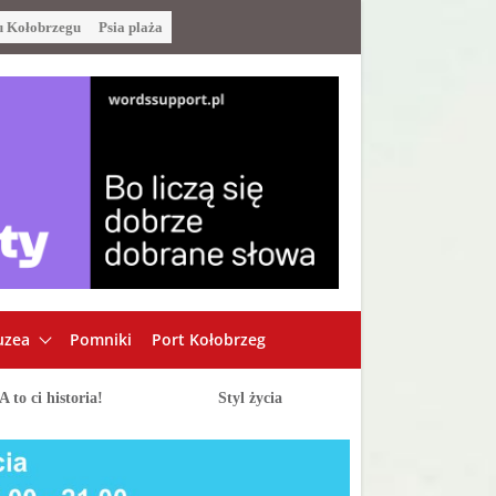
u Kołobrzegu
Psia plaża
zea
Pomniki
Port Kołobrzeg
A to ci historia!
Styl życia