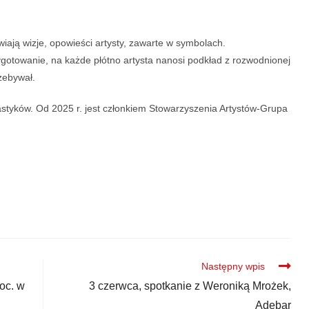
iają wizje, opowieści artysty, zawarte w symbolach.
ygotowanie, na każde płótno artysta nanosi podkład z rozwodnionej
zebywał.
astyków. Od 2025 r. jest członkiem Stowarzyszenia Artystów-Grupa
Następny wpis
oc. w
3 czerwca, spotkanie z Weroniką Mrożek,
Adebar