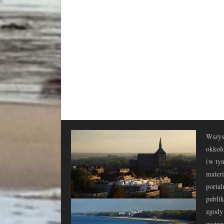
Wszyst
okkolo
(w tym
materi
portal
publi
zgody 
zastrz