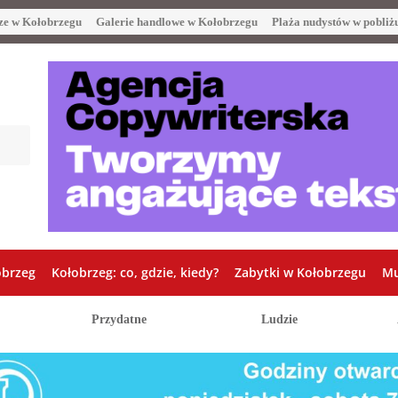
ze w Kołobrzegu
Galerie handlowe w Kołobrzegu
Plaża nudystów w pobliż
obrzeg
Kołobrzeg: co, gdzie, kiedy?
Zabytki w Kołobrzegu
Mu
Przydatne
Ludzie