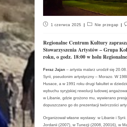
1 czerwca 2025
Nie przegap
Regionalne Centrum Kultury zaprasza
Stowarzyszenia Artystów – Grupa Koło
roku, o godz. 18:00 w holu Regional
Feraz Jajan
– artysta malarz urodził się 20.0
Syrii, pseudonim artystyczny – Morazo. W 1988 
Husace, a w 1991 roku drugi fakultet w dziedz
wybuchu syryjskiej rewolucji ludowej angażował
w Libanie, gdzie grożono mu, wywierano presj
dopuszczano go do prezentacji twórczości arty
Organizował własne wystawy: w Libanie i Syri
Jordanii (2007), w Tunezji (2008, 20016), w M