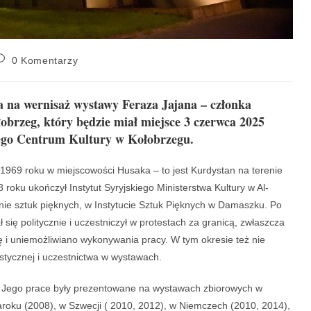
0 Komentarzy
 na wernisaż wystawy Feraza Jajana – członka
brzeg, który będzie miał miejsce 3 czerwca 2025
nego Centrum Kultury w Kołobrzegu.
8.1969 roku w miejscowości Husaka – to jest Kurdystan na terenie
roku ukończył Instytut Syryjskiego Ministerstwa Kultury w Al-
inie sztuk pięknych, w Instytucie Sztuk Pięknych w Damaszku. Po
 się politycznie i uczestniczył w protestach za granicą, zwłaszcza
ę i uniemożliwiano wykonywania pracy. W tym okresie też nie
stycznej i uczestnictwa w wystawach.
i. Jego prace były prezentowane na wystawach zbiorowych w
aroku (2008), w Szwecji ( 2010, 2012), w Niemczech (2010, 2014),