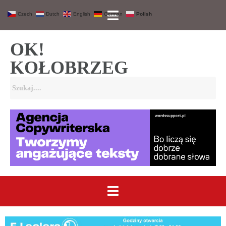
Czech
Dutch
English
German
Polish
OK!
KOŁOBRZEG