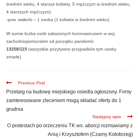
średnim wieku, 4 starsze kobiety, 5 mężczyzn w średnim wieku,
4 starszych mężczyzn)
-pow. wałecki – 1 osoba (1 kobieta w średnim wieku).
W sumie liczba osób zakażonych koronawirusem w woj.
zachodniopomorskim od początku pandemii
:
13258/115
(wszystkie pozytywne przypadki/w tym osoby
zmarłe).
Previous Post
Przetarg na budowę miejskiego osiedla ogłoszony. Firmy
zainteresowane zleceniem mogą składać oferty do 1
grudnia
Następny wpis
O protestach po orzeczeniu TK ws. aborcji rozmawiamy z
Anią i Krzysztofem (Czarny Kołobrzeg)