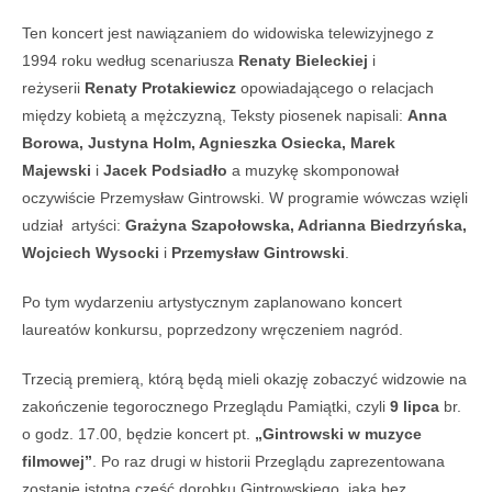
Ten koncert jest nawiązaniem do widowiska telewizyjnego z
1994 roku według scenariusza
Renaty Bieleckiej
i
reżyserii
Renaty Protakiewicz
opowiadającego o relacjach
między kobietą a mężczyzną, Teksty piosenek napisali:
Anna
Borowa, Justyna Holm, Agnieszka Osiecka, Marek
Majewski
i
Jacek Podsiadło
a muzykę skomponował
oczywiście Przemysław Gintrowski. W programie wówczas wzięli
udział artyści:
Grażyna Szapołowska, Adrianna Biedrzyńska,
Wojciech Wysocki
i
Przemysław Gintrowski
.
Po tym wydarzeniu artystycznym zaplanowano koncert
laureatów konkursu, poprzedzony wręczeniem nagród.
Trzecią premierą, którą będą mieli okazję zobaczyć widzowie na
zakończenie tegorocznego Przeglądu Pamiątki, czyli
9 lipca
br.
o godz. 17.00, będzie koncert pt.
„Gintrowski w muzyce
filmowej”
. Po raz drugi w historii Przeglądu zaprezentowana
zostanie istotna część dorobku Gintrowskiego, jaką bez