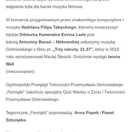
wątpienia była dla barda muzyka filmowa.
W koncercie przygotowanym przez znakomitego kompozytora i
muzyka
Hadriana Filipa Tabęckiego
, któremu towarzyszyć
będzie
Orkiestra Kameralna Evviva Larte
pod
batutą
Antoniny Banaś – Nitkowskiej
usłyszymy muzykę
Gintrowskiego z filmu pt.
„Trzy minuty. 21.37”,
który w 2010
roku wyreżyserował Maciej Ślesicki. Gościnnie wystąpi
Iwona
Wall
(mezzosopran).
Ogólnopolski Przegląd Twórczości Przemysława Gintrowskiego
„Pamiątki” zakończy specjalny Quiz Wiedzy o Życiu i Twórczości
Przemysława Gintrowskiego.
Tegoroczne „Pamiątki” poprowadzą:
Anna Popek
i
Paweł
Sztompke.