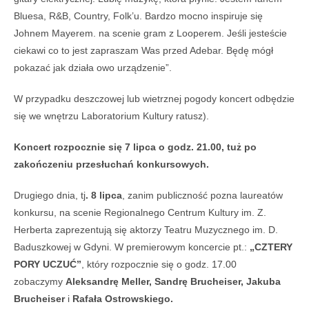
Bluesa, R&B, Country, Folk’u. Bardzo mocno inspiruje się
Johnem Mayerem. na scenie gram z Looperem. Jeśli jesteście
ciekawi co to jest zapraszam Was przed Adebar. Będę mógł
pokazać jak działa owo urządzenie”.
W przypadku deszczowej lub wietrznej pogody koncert odbędzie
się we wnętrzu Laboratorium Kultury ratusz).
Koncert rozpocznie się 7 lipca o godz. 21.00, tuż po
zakończeniu przesłuchań konkursowych.
Drugiego dnia, tj
. 8 lipca
, zanim publiczność pozna laureatów
konkursu, na scenie Regionalnego Centrum Kultury im. Z.
Herberta zaprezentują się aktorzy Teatru Muzycznego im. D.
Baduszkowej w Gdyni. W premierowym koncercie pt.:
„CZTERY
PORY UCZUĆ”
, który rozpocznie się o godz. 17.00
zobaczymy
Aleksandrę Meller, Sandrę Brucheiser, Jakuba
Brucheiser
i
Rafała Ostrowskiego.