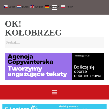
Czech
Dutch
English
German
Polish
OK!
KOŁOBRZEG