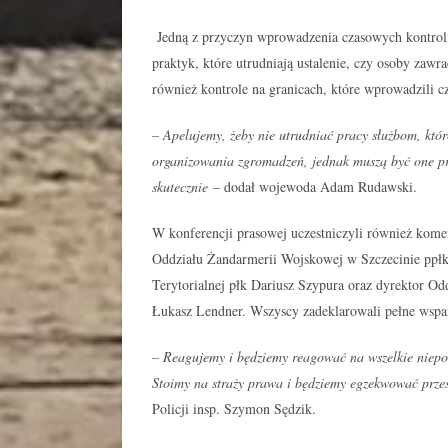
Jedną z przyczyn wprowadzenia czasowych kontroli
praktyk, które utrudniają ustalenie, czy osoby zawr
również kontrole na granicach, które wprowadzili c
– Apelujemy, żeby nie utrudniać pracy służbom, któ
organizowania zgromadzeń, jednak muszą być one pro
skutecznie
– dodał wojewoda Adam Rudawski.
W konferencji prasowej uczestniczyli również kome
Oddziału Żandarmerii Wojskowej w Szczecinie ppł
Terytorialnej płk Dariusz Szypura oraz dyrektor O
Łukasz Lendner. Wszyscy zadeklarowali pełne wspar
– Reagujemy i będziemy reagować na wszelkie niepok
Stoimy na straży prawa i będziemy egzekwować prze
Policji insp. Szymon Sędzik.