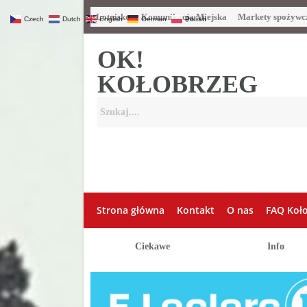
Lotnisko
Komunikacja Miejska
Markety spożywc
Czech
Dutch
English
German
Polish
OK!
KOŁOBRZEG
Strona główna
Kontakt
O nas
FAQ Koł
Ciekawe
Info