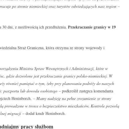
pracuje po stronie niemieckiej oraz turystów odwiedzających nasz region
–
Przekraczanie granicy w 19
 30 dni, z możliwością ich przedłużenia.
wiedzialna Straż Graniczna, która otrzyma ze strony wojewody i
porządzeniu Ministra Spraw Wewnętrznych i Administracji, które w
, gdzie dozwolone jest przekraczanie granicy polsko-niemieckiej. W
eży również pamiętać o tym, żeby przy planowaniu podróży do naszych
i: paszportu lub dowodu osobistego
– podkreślił zastępca komendanta
ojciech Heninborch.
– Mamy nadzieję na pełne zrozumienie ze strony
ędą prowadzone w trosce o bezpieczeństwo mieszkańców. Kontrole pozwolą
alnej migracji
– dodał kmdr Heninborch.
udniajmy pracy służbom