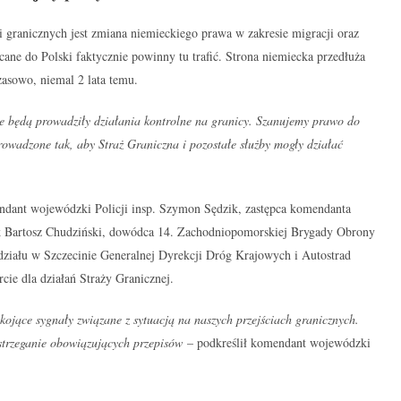
 granicznych jest zmiana niemieckiego prawa w zakresie migracji oraz
acane do Polski faktycznie powinny tu trafić. Strona niemiecka przedłuża
zasowo, niemal 2 lata temu.
re będą prowadziły działania kontrolne na granicy. Szanujemy prawo do
wadzone tak, aby Straż Graniczna i pozostałe służby mogły działać
ndant wojewódzki Policji insp. Szymon Sędzik, zastępca komendanta
k Bartosz Chudziński, dowódca 14. Zachodniopomorskiej Brygady Obrony
ddziału w Szczecinie Generalnej Dyrekcji Dróg Krajowych i Autostrad
cie dla działań Straży Granicznej.
ojące sygnały związane z sytuacją na naszych przejściach granicznych.
strzeganie obowiązujących przepisów
– podkreślił komendant wojewódzki