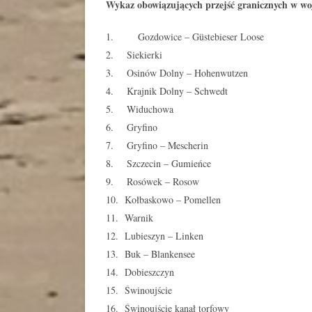
Wykaz obowiązujących przejść granicznych w 
1. Gozdowice – Güstebieser Loose
2. Siekierki
3. Osinów Dolny – Hohenwutzen
4. Krajnik Dolny – Schwedt
5. Widuchowa
6. Gryfino
7. Gryfino – Mescherin
8. Szczecin – Gumieńce
9. Rosówek – Rosow
10. Kołbaskowo – Pomellen
11. Warnik
12. Lubieszyn – Linken
13. Buk – Blankensee
14. Dobieszczyn
15. Świnoujście
16. Świnoujście kanał torfowy