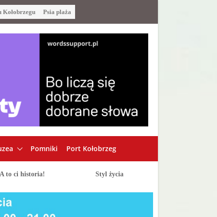
u Kołobrzegu
Psia plaża
zea
Pomniki
Port Kołobrzeg
A to ci historia!
Styl życia