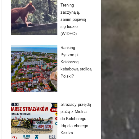
Trening
zaczynają,
zanim pojawią
się ludzie
(WIDEO)
Ranking
Pyszne.pl:
Kołobrzeg
kebabową stolicą
Polski?
Strażacy przejdą
plażą z Mielna
do Kołobrzegu.
Idą dla chorego
Kazika