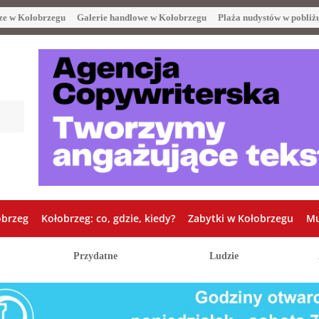
ze w Kołobrzegu
Galerie handlowe w Kołobrzegu
Plaża nudystów w pobliż
obrzeg
Kołobrzeg: co, gdzie, kiedy?
Zabytki w Kołobrzegu
Mu
Przydatne
Ludzie