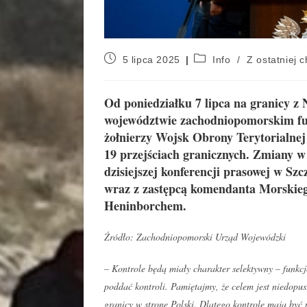
5 lipca 2025
Info
/
Z ostatniej c
Od poniedziałku 7 lipca na granicy 
województwie zachodniopomorskim fun
żołnierzy Wojsk Obrony Terytorialne
19 przejściach granicznych. Zmiany w
dzisiejszej konferencji prasowej w 
wraz z zastępcą komendanta Morskie
Heninborchem.
Źródło: Zachodniopomorski Urząd Wojewódzki
– Kontrole będą miały charakter selektywny – funkcj
poddać kontroli. Pamiętajmy, że celem jest niedopu
granicy w stronę Polski. Dlatego kontrole mają być