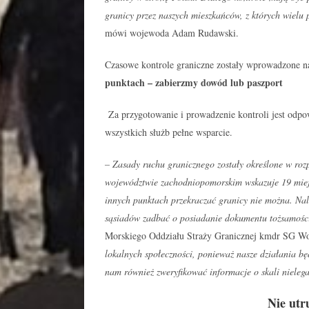
granicy przez naszych mieszkańców, z których wielu 
mówi wojewoda Adam Rudawski.
Czasowe kontrole graniczne zostały wprowadzone na
punktach – zabierzmy dowód lub paszport
Za przygotowanie i prowadzenie kontroli jest odpo
wszystkich służb pełne wsparcie.
– Zasady ruchu granicznego zostały określone w roz
województwie zachodniopomorskim wskazuje 19 miejsc
innych punktach przekraczać granicy nie można. Nal
sąsiadów zadbać o posiadanie dokumentu tożsamośc
Morskiego Oddziału Straży Granicznej kmdr SG W
lokalnych społeczności, ponieważ nasze działania b
nam również zweryfikować informacje o skali nieleg
Nie utr