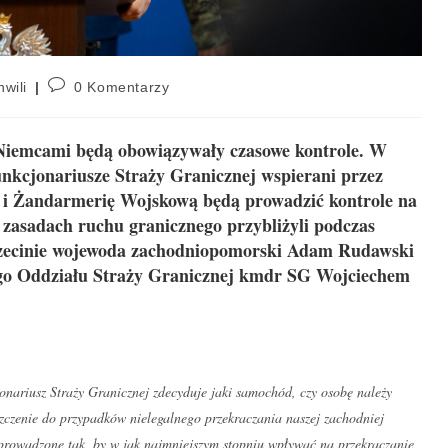
hwili
0 Komentarzy
z Niemcami będą obowiązywały czasowe kontrole. W
kcjonariusze Straży Granicznej wspierani przez
j i Żandarmerię Wojskową będą prowadzić kontrole na
 zasadach ruchu granicznego przybliżyli podczas
Szczecinie wojewoda zachodniopomorski Adam Rudawski
go Oddziału Straży Granicznej kmdr SG Wojciechem
onariusz Straży Granicznej zdecyduje jaki samochód, czy osobę należy
szczenie do przypadków nielegalnego przekraczania naszej zachodniej
 prowadzone tak, by w jak najmniejszym stopniu wpływać na przekraczanie