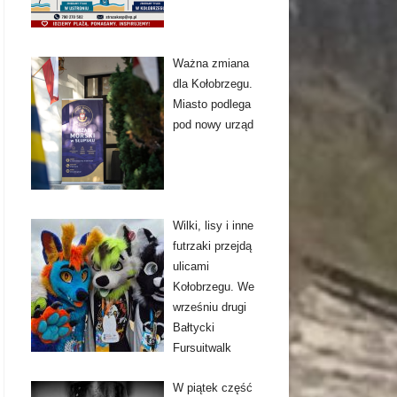
Ważna zmiana
dla Kołobrzegu.
Miasto podlega
pod nowy urząd
Wilki, lisy i inne
futrzaki przejdą
ulicami
Kołobrzegu. We
wrześniu drugi
Bałtycki
Fursuitwalk
W piątek część