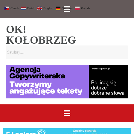
Czech
Dutch
English
German
Polish
OK!
KOŁOBRZEG