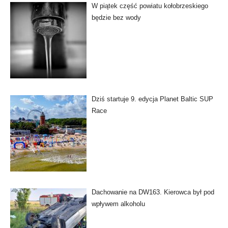
W piątek część powiatu kołobrzeskiego
będzie bez wody
Dziś startuje 9. edycja Planet Baltic SUP
Race
Dachowanie na DW163. Kierowca był pod
wpływem alkoholu